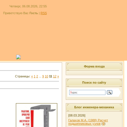
Четверг, 06.08.2026, 22:55
Приветствую Вас
Гость
|
RSS
Форма входа
Страницы:
«
1
2
...
9
10
11
12
»
Поиск по сайту
Блог инженера-механика
[08.03.2026]
Галахов М.А. (1988) Расчет
подшипниковых узлов
(
0
)