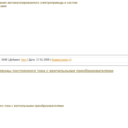
анию автоматизированного электропривода и систем
сами
: 3448 | Добавил:
bkm
| Дата:
17.01.2009
|
Комментарии (1)
риводы постоянного тока с вентильными преобразователями
го тока с вентильными преобразователями