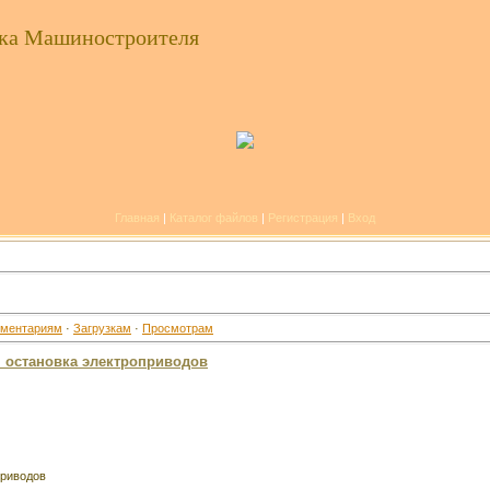
ка Машиностроителя
Главная
|
Каталог файлов
|
Регистрация
|
Вход
ментариям
·
Загрузкам
·
Просмотрам
я остановка электроприводов
приводов