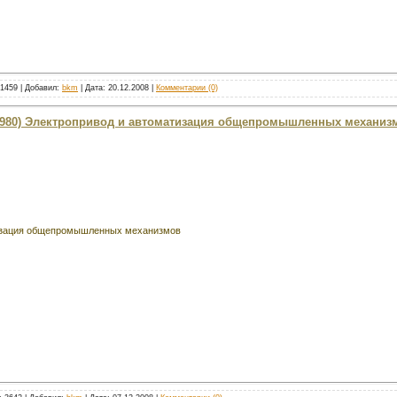
 1459 | Добавил:
bkm
| Дата:
20.12.2008
|
Комментарии (0)
 (1980) Электропривод и автоматизация общепромышленных механиз
изация общепромышленных механизмов