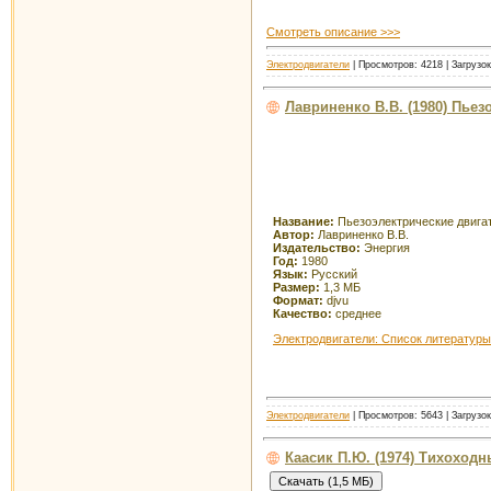
Смотреть описание >>>
Электродвигатели
| Просмотров: 4218 | Загрузок
Лавриненко В.В. (1980) Пьез
Название:
Пьезоэлектрические двига
Автор:
Лавриненко В.В.
Издательство:
Энергия
Год:
1980
Язык:
Русский
Размер:
1,3 МБ
Формат:
djvu
Качество:
среднее
Электродвигатели: Список литературы
Электродвигатели
| Просмотров: 5643 | Загрузо
Каасик П.Ю. (1974) Тихоход