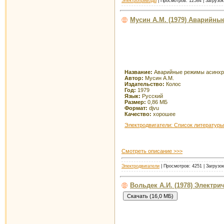
Электроприводы
| Просмотров: 12584 | Загрузок
Мусин А.М. (1979) Аварийн
Название:
Аварийные режимы асинхро
Автор:
Мусин А.М.
Издательство:
Колос
Год:
1979
Язык:
Русский
Размер:
0,86 МБ
Формат:
djvu
Качество:
хорошее
Электродвигатели: Список литературы
Смотреть описание >>>
Электродвигатели
| Просмотров: 4251 | Загрузо
Вольдек А.И. (1978) Электр