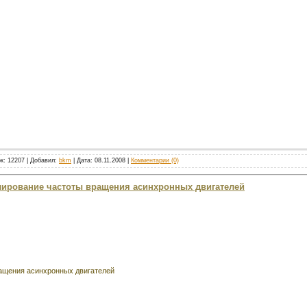
ок: 12207 | Добавил:
bkm
| Дата:
08.11.2008
|
Комментарии (0)
улирование частоты вращения асинхронных двигателей
ащения асинхронных двигателей