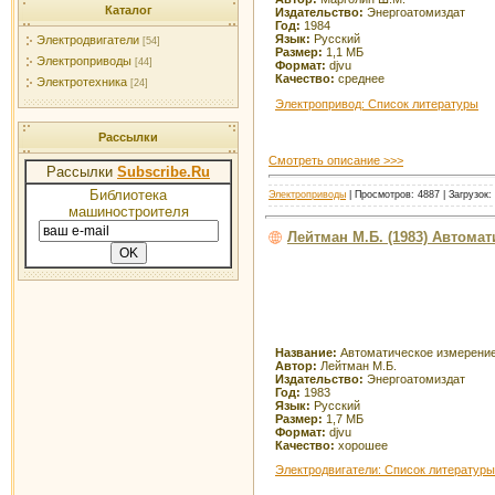
Каталог
Издательство:
Энергоатомиздат
Год:
1984
Язык:
Русский
Электродвигатели
[54]
Размер:
1,1 МБ
Электроприводы
[44]
Формат:
djvu
Качество:
среднее
Электротехника
[24]
Электропривод: Список литературы
Рассылки
Смотреть описание >>>
Рассылки
Subscribe.Ru
Библиотека
Электроприводы
| Просмотров: 4887 | Загрузок:
машиностроителя
Лейтман М.Б. (1983) Автома
Название:
Автоматическое измерение
Автор:
Лейтман М.Б.
Издательство:
Энергоатомиздат
Год:
1983
Язык:
Русский
Размер:
1,7 МБ
Формат:
djvu
Качество:
хорошее
Электродвигатели: Список литературы