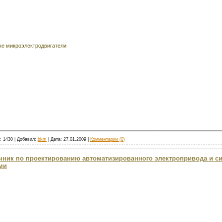
е микроэлектродвигатели
к: 1430 | Добавил:
bkm
| Дата:
27.01.2009
|
Комментарии (0)
очник по проектированию автоматизированного электропривода и с
ми