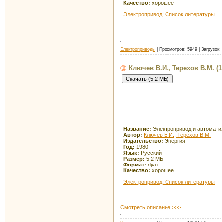
Качество:
хорошее
Электропривод: Список литературы
Электроприводы
| Просмотров: 5949 | Загрузок:
Ключев В.И., Терехов В.М.
Название:
Электропривод и автомат
Автор:
Ключев В.И., Терехов В.М.
Издательство:
Энергия
Год:
1980
Язык:
Русский
Размер:
5,2 МБ
Формат:
djvu
Качество:
хорошее
Электропривод: Список литературы
Смотреть описание >>>