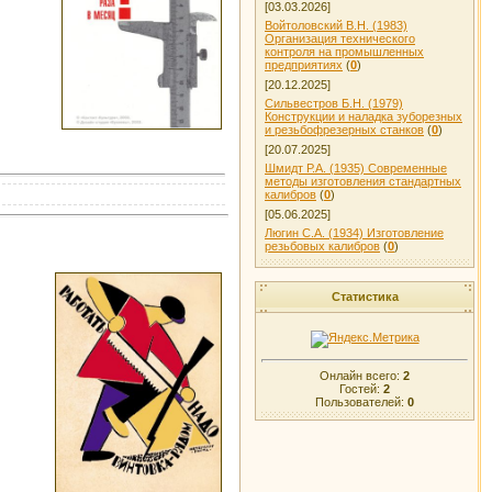
[03.03.2026]
Войтоловский В.Н. (1983)
Организация технического
контроля на промышленных
предприятиях
(
0
)
[20.12.2025]
Сильвестров Б.Н. (1979)
Конструкции и наладка зуборезных
и резьбофрезерных станков
(
0
)
[20.07.2025]
Шмидт Р.А. (1935) Современные
методы изготовления стандартных
калибров
(
0
)
[05.06.2025]
Люгин С.А. (1934) Изготовление
резьбовых калибров
(
0
)
Статистика
Онлайн всего:
2
Гостей:
2
Пользователей:
0