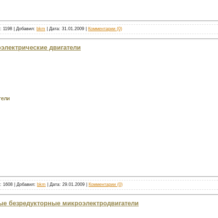
: 1198 | Добавил:
bkm
| Дата:
31.01.2009
|
Комментарии (0)
оэлектрические двигатели
тели
к: 1608 | Добавил:
bkm
| Дата:
29.01.2009
|
Комментарии (0)
ные безредукторные микроэлектродвигатели