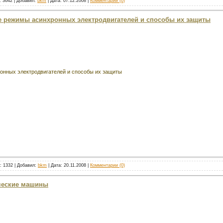
: 3642 | Добавил:
bkm
| Дата:
07.12.2008
|
Комментарии (0)
ые режимы асинхронных электродвигателей и способы их защиты
нных электродвигателей и способы их защиты
к: 1332 | Добавил:
bkm
| Дата:
20.11.2008
|
Комментарии (0)
ические машины