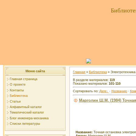
Библиоте
Меню сайта
Главная
»
Библиотека
» Электротехника
Главная страница
В разделе материалов:
119
Показано материалов:
101-110
О проекте
Контакты
Сортировать по:
Дате
·
Названию
·
Ком
Библиотека
Марголин Ш.М. (1984) Точна
Статьи
Алфавитный каталог
Тематический каталог
Блог инженера-механика
Списки литературы
Название:
Точная остановка электро
Автор:
Марголин Ш.М.