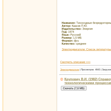
Название:
Тихоходные безредукторны
Автор:
Каасик П.Ю.
Издательство:
Энергия
Год:
1974
Язык:
Русский
Размер:
1,5 МБ
Формат:
djvu
Качество:
среднее
Электродвигатели: Список литературы
Смотреть описание >>>
Электродвигатели
| Просмотров: 4643 | Загрузо
Крупович В.И. (1982) Справ
технологическими процесса