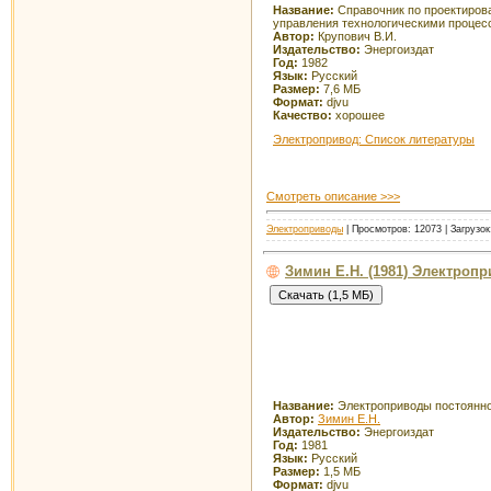
Название:
Справочник по проектиров
управления технологическими процес
Автор:
Крупович В.И.
Издательство:
Энергоиздат
Год:
1982
Язык:
Русский
Размер:
7,6 МБ
Формат:
djvu
Качество:
хорошее
Электропривод: Список литературы
Смотреть описание >>>
Электроприводы
| Просмотров: 12073 | Загрузок
Зимин Е.Н. (1981) Электроп
Название:
Электроприводы постоянно
Автор:
Зимин Е.Н.
Издательство:
Энергоиздат
Год:
1981
Язык:
Русский
Размер:
1,5 МБ
Формат:
djvu