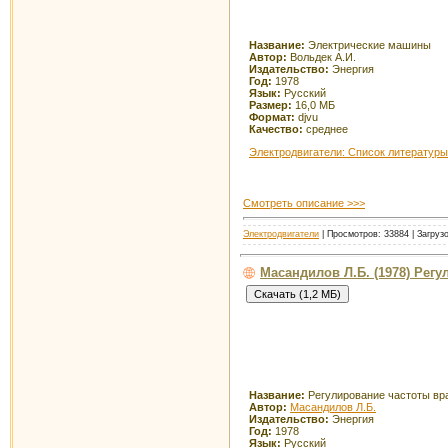
Название:
Электрические машины
Автор:
Вольдек А.И.
Издательство:
Энергия
Год:
1978
Язык:
Русский
Размер:
16,0 МБ
Формат:
djvu
Качество:
среднее
Электродвигатели: Список литературы
Смотреть описание >>>
Электродвигатели
| Просмотров: 33884 | Загруз
Масандилов Л.Б. (1978) Рег
Название:
Регулирование частоты вр
Автор:
Масандилов Л.Б.
Издательство:
Энергия
Год:
1978
Язык:
Русский