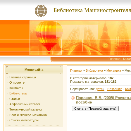
Библиотека Машиностроителя
Главная
|
Ката
Меню сайта
Главная
»
Библиотека
»
Механика
» Мех
Главная страница
В категории материалов:
182
Показано материалов:
181-182
О проекте
Контакты
Сортировать по:
Дате
·
Названию
·
Ком
Библиотека
Порошин В.Б. (2005) Расчеты
Статьи
пособие
Алфавитный каталог
Тематический каталог
Блог инженера-механика
Списки литературы