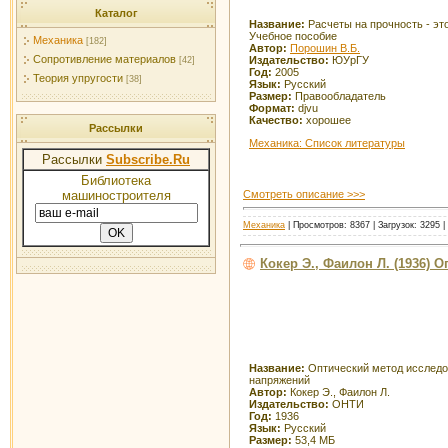
Каталог
Название:
Расчеты на прочность - это
Учебное пособие
Механика
[182]
Автор:
Порошин В.Б.
Сопротивление материалов
Издательство:
ЮУрГУ
[42]
Год:
2005
Теория упругости
[38]
Язык:
Русский
Размер:
Правообладатель
Формат:
djvu
Качество:
хорошее
Рассылки
Механика: Список литературы
Рассылки
Subscribe.Ru
Библиотека
Смотреть описание >>>
машиностроителя
Механика
| Просмотров: 8367 | Загрузок: 3295 
Кокер Э., Фаилон Л. (1936)
Название:
Оптический метод исслед
напряжений
Автор:
Кокер Э., Фаилон Л.
Издательство:
ОНТИ
Год:
1936
Язык:
Русский
Размер:
53,4 МБ