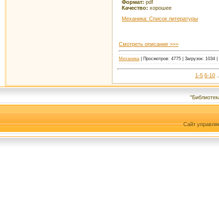
Формат:
pdf
Качество:
хорошее
Механика: Список литературы
Смотреть описание >>>
Механика
| Просмотров: 4775 | Загрузок: 1034 
1-5
6-10
.
"Библиотек
Сайт управля