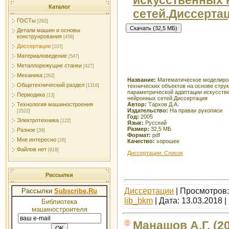
Каталог
сетей.Диссерта
ГОСТы
[292]
Детали машин и основы
конструирования
[458]
Диссертации
[107]
Материаловедение
[547]
Металлорежущие станки
[427]
Механика
[262]
Название:
Математическое моделиро
Общетехнический раздел
технических объектов на основе струк
[1316]
параметрической адаптации искусств
Периодика
[13]
нейронных сетей.Диссертация
Автор:
Тархов Д.А.
Технология машиностроения
Издательство:
На правах рукописи
[2522]
Год:
2005
Электротехника
[122]
Язык:
Русский
Размер:
32,5 МБ
Разное
[39]
Формат:
pdf
Мне интересно
[26]
Качество:
хорошее
Файлов нет
[918]
Диссертации: Список
Рассылки
Диссертации
| Просмотров: 
Рассылки
Subscribe.Ru
lib_bkm
| Дата:
13.03.2018
|
Библиотека
машиностроителя
Манашов А.Г. (2