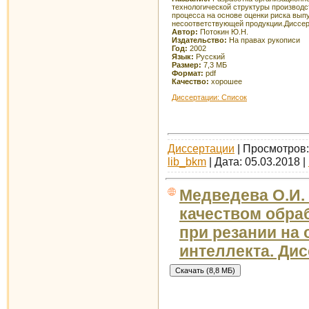
технологической структуры производс
процесса на основе оценки риска вып
несоответствующей продукции.Диссе
Автор:
Потокин Ю.Н.
Издательство:
На правах рукописи
Год:
2002
Язык:
Русский
Размер:
7,3 МБ
Формат:
pdf
Качество:
хорошее
Диссертации: Список
Диссертации
| Просмотров: 
lib_bkm
| Дата:
05.03.2018
|
Медведева О.И. 
качеством обра
при резании на 
интеллекта. Ди