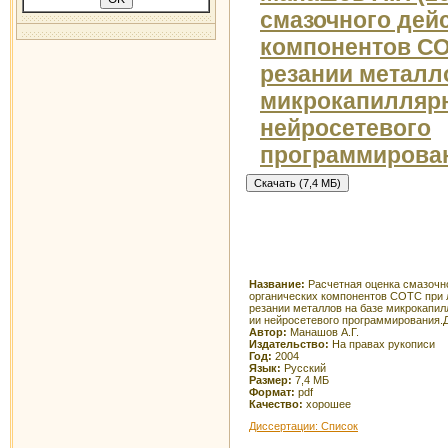
смазочного дей
компонентов СО
резании металл
микрокапилляр
нейросетевого
программирова
Название:
Расчетная оценка смазочн
органических компонентов СОТС при
резании металлов на базе микрокапи
ии нейросетевого программирования.
Автор:
Манашов А.Г.
Издательство:
На правах рукописи
Год:
2004
Язык:
Русский
Размер:
7,4 МБ
Формат:
pdf
Качество:
хорошее
Диссертации: Список