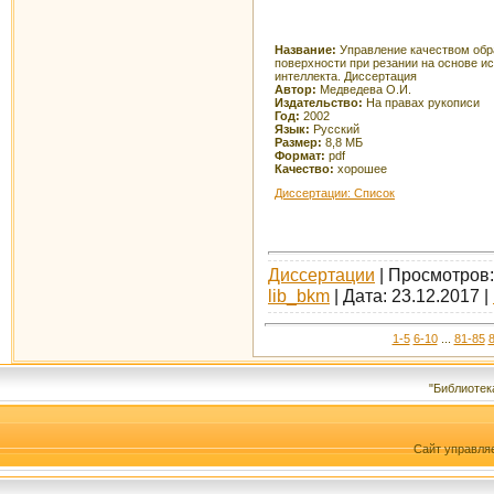
Название:
Управление качеством обр
поверхности при резании на основе и
интеллекта. Диссертация
Автор:
Медведева О.И.
Издательство:
На правах рукописи
Год:
2002
Язык:
Русский
Размер:
8,8 МБ
Формат:
pdf
Качество:
хорошее
Диссертации: Список
Диссертации
| Просмотров: 
lib_bkm
| Дата:
23.12.2017
|
1-5
6-10
...
81-85
"Библиотек
Сайт управля