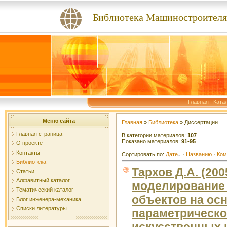
Библиотека Машиностроителя
Главная
|
Ката
Меню сайта
Главная
»
Библиотека
» Диссертации
Главная страница
В категории материалов:
107
Показано материалов:
91-95
О проекте
Контакты
Сортировать по:
Дате
·
Названию
·
Ком
Библиотека
Тархов Д.А. (20
Статьи
Алфавитный каталог
моделирование 
Тематический каталог
объектов на осн
Блог инженера-механика
Списки литературы
параметрическо
искусственных