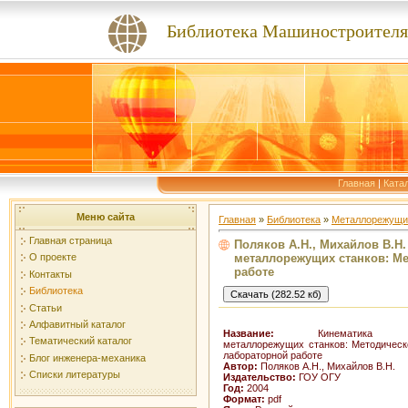
Библиотека Машиностроителя
Главная
|
Ката
Меню сайта
Главная
»
Библиотека
»
Металлорежущи
Главная страница
Поляков А.Н., Михайлов В.Н.
металлорежущих станков: Ме
О проекте
работе
Контакты
Библиотека
Статьи
Алфавитный каталог
Название:
Кинематика уни
Тематический каталог
металлорежущих станков: Методическ
лабораторной работе
Блог инженера-механика
Автор:
Поляков А.Н., Михайлов В.Н.
Списки литературы
Издательство:
ГОУ ОГУ
Год:
2004
Формат:
pdf