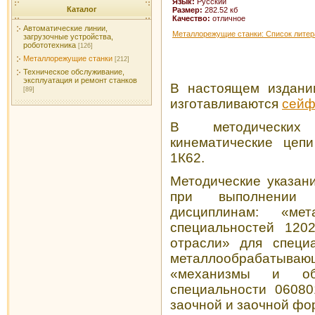
Язык:
Русский
Каталог
Размер:
282.52 кб
Качество:
отличное
Автоматические линии,
Металлорежущие станки: Список лите
загрузочные устройства,
робототехника
[126]
Металлорежущие станки
[212]
Техническое обслуживание,
эксплуатация и ремонт станков
В настоящем издани
[89]
изготавливаются
сейф
В методических
кинематические цепи
1К62.
Методические указан
при выполнении
дисциплинам: «ме
специальностей 120
отрасли» для специ
металлообрабатываю
«механизмы и об
специальности 06080
заочной и заочной фо