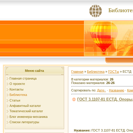
Библиоте
Меню сайта
Главная
»
Библиотека
»
ГОСТы
» ЕСТД
Главная страница
В категории материалов:
26
Показано материалов:
26-26
О проекте
Контакты
Сортировать по:
Дате
·
Названию
·
Ком
Библиотека
ГОСТ 3.1107-81 ЕСТД. Опоры
Статьи
Алфавитный каталог
Тематический каталог
Блог инженера-механика
Списки литературы
Название:
ГОСТ 3.1107-81 ЕСТД. Опо