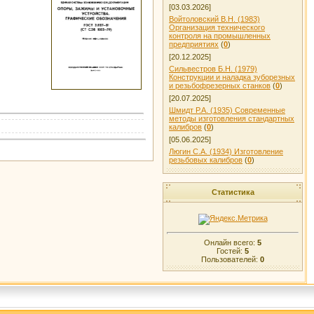
[03.03.2026]
Войтоловский В.Н. (1983)
Организация технического
контроля на промышленных
предприятиях
(
0
)
[20.12.2025]
Сильвестров Б.Н. (1979)
Конструкции и наладка зуборезных
и резьбофрезерных станков
(
0
)
[20.07.2025]
Шмидт Р.А. (1935) Современные
методы изготовления стандартных
калибров
(
0
)
[05.06.2025]
Люгин С.А. (1934) Изготовление
резьбовых калибров
(
0
)
Статистика
Онлайн всего:
5
Гостей:
5
Пользователей:
0