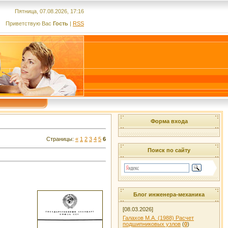
Пятница, 07.08.2026, 17:16
Приветствую Вас
Гость
|
RSS
Форма входа
Страницы:
«
1
2
3
4
5
6
Поиск по сайту
Блог инженера-механика
[08.03.2026]
Галахов М.А. (1988) Расчет
подшипниковых узлов
(
0
)