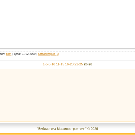
авил:
bkm
| Дата:
01.02.2009
|
Комментарии (0)
1-5
6-10
11-15
16-20
21-25
26-26
"Библиотека Машиностроителя" © 2026