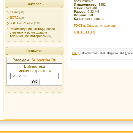
обозначения
Каталог
Издательство:
1982
Язык:
Русский
Размер:
0,33 МБ
ЕСКД
[98]
Формат:
pdf
ЕСТД
[26]
Качество:
хорошее
ГОСТы. Разное
[136]
ГОСТы: Список литературы
Рекомендации, методические
ГОСТ 3 ЕСТД
указания и руководящие
технические материалы
[32]
Рассылки
ЕСТД
| Просмотров: 3323 | Загрузок: 761 | Доб
Рассылки
Subscribe.Ru
Библиотека
машиностроителя