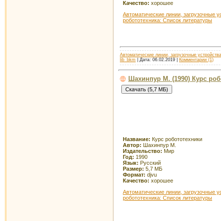
Качество:
хорошее
Автоматические линии, загрузочные у
робототехника: Список литературы
Автоматические линии, загрузочные устройства
lib_bkm
| Дата:
06.02.2019
|
Комментарии (1)
Шахинпур М. (1990) Курс ро
Название:
Курс робототехники
Автор:
Шахинпур М.
Издательство:
Мир
Год:
1990
Язык:
Русский
Размер:
5,7 МБ
Формат:
djvu
Качество:
хорошее
Автоматические линии, загрузочные у
робототехника: Список литературы