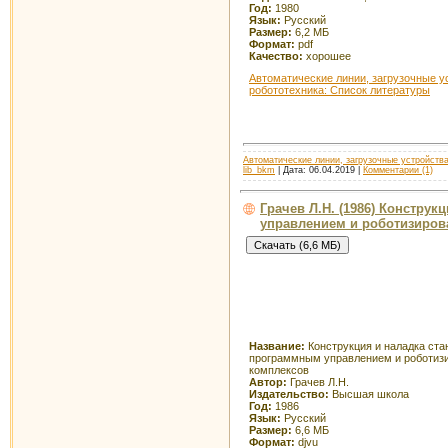
Год:
1980
Язык:
Русский
Размер:
6,2 МБ
Формат:
pdf
Качество:
хорошее
Автоматические линии, загрузочные у
робототехника: Список литературы
Автоматические линии, загрузочные устройства
lib_bkm
| Дата:
06.04.2019
|
Комментарии (1)
Грачев Л.Н. (1986) Констру
управлением и роботизиро
Название:
Конструкция и наладка ста
программным управлением и роботиз
комплексов
Автор:
Грачев Л.Н.
Издательство:
Высшая школа
Год:
1986
Язык:
Русский
Размер:
6,6 МБ
Формат:
djvu