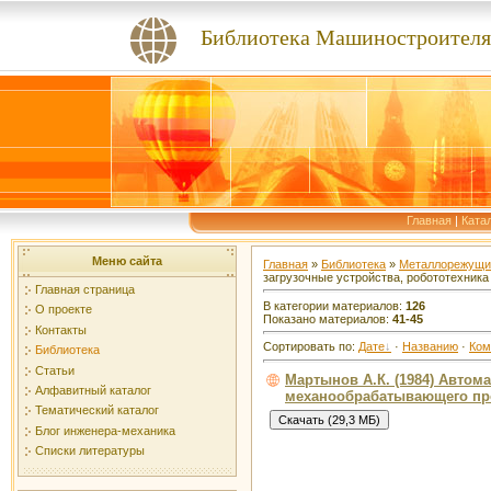
Библиотека Машиностроителя
Главная
|
Ката
Меню сайта
Главная
»
Библиотека
»
Металлорежущи
загрузочные устройства, робототехника
Главная страница
В категории материалов:
126
О проекте
Показано материалов:
41-45
Контакты
Сортировать по:
Дате
·
Названию
·
Ком
Библиотека
Статьи
Мартынов А.К. (1984) Автом
Алфавитный каталог
механообрабатывающего про
Тематический каталог
Блог инженера-механика
Списки литературы