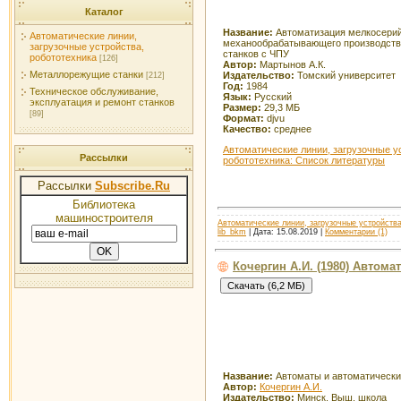
Каталог
Название:
Автоматизация мелкосери
Автоматические линии,
механообрабатывающего производств
загрузочные устройства,
станков с ЧПУ
робототехника
[126]
Автор:
Мартынов А.К.
Металлорежущие станки
Издательство:
Томский университет
[212]
Год:
1984
Техническое обслуживание,
Язык:
Русский
эксплуатация и ремонт станков
Размер:
29,3 МБ
[89]
Формат:
djvu
Качество:
среднее
Автоматические линии, загрузочные у
Рассылки
робототехника: Список литературы
Рассылки
Subscribe.Ru
Библиотека
машиностроителя
Автоматические линии, загрузочные устройства
lib_bkm
| Дата:
15.08.2019
|
Комментарии (1)
Кочергин А.И. (1980) Автом
Название:
Автоматы и автоматически
Автор:
Кочергин А.И.
Издательство:
Минск, Выш. школа