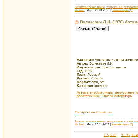
Автоматические линии, загрузочные устройства
lib_bkm
| Дата:
20.01.2019
|
Комментарии (1)
Волчкевич Л.И. (1976) Автом
Название:
Автоматы и автоматические
Автор:
Волчкевич Л.И.
Издательство:
Высшая школа
Год:
1976
Язык:
Русский
Размер:
2 части
Формат:
djvu, pdf
Качество:
среднее
Автоматические линии, загрузочные у
робототехника: Список литературы
Смотреть описание >>>
Автоматические линии, загрузочные устройства
lib_bkm
| Дата:
25.11.2018
|
Комментарии (0)
1-5
6-10
...
31-35
36-4