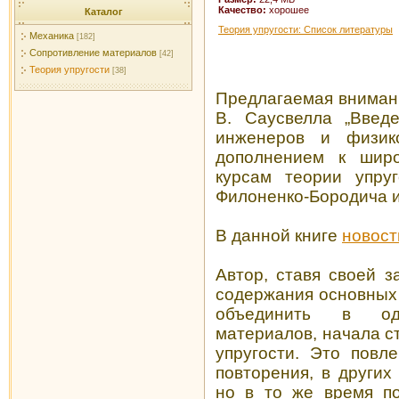
Качество:
хорошее
Каталог
Теория упругости: Список литературы
Механика
[182]
Сопротивление материалов
[42]
Теория упругости
[38]
Предлагаемая внимани
В. Саусвелла „Введ
инженеров и физик
дополнением к шир
курсам теории упруг
Филоненко-Бородича и
В данной книге
новост
Автор, ставя своей 
содержания основных 
объединить в од
материалов, начала с
упругости. Это повл
повторения, в других
но в то же время по