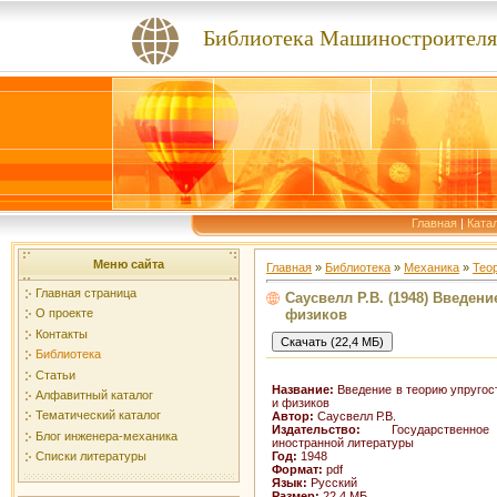
Библиотека Машиностроителя
Главная
|
Ката
Меню сайта
Главная
»
Библиотека
»
Механика
»
Тео
Главная страница
Саусвелл Р.В. (1948) Введен
физиков
О проекте
Контакты
Библиотека
Статьи
Название:
Введение в теорию упругос
Алфавитный каталог
и физиков
Тематический каталог
Автор:
Саусвелл Р.В.
Издательство:
Государственно
Блог инженера-механика
иностранной литературы
Год:
1948
Списки литературы
Формат:
pdf
Язык:
Русский
Размер:
22,4 МБ