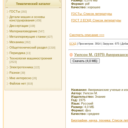
Размер:
0,076 МБ
Тематический каталог
Формат:
pdf
Качество:
хорошее
ГОСТы
[292]
ГОСТы: Список литературы
Детали машин и основы
ГОСТ 2 ЕСКД: Список литературы
конструирования
[458]
Диссертации
[108]
Материаловедение
[547]
Смотреть описание >>>
Металлорежущие станки
[427]
Механика
[262]
ЕСКД
| Просмотров: 3914 | Загрузок: 675 | Доб
Общетехнический раздел
[1316]
Периодика
[13]
Уилсон М. (1975) Американс
Технология машиностроения
[2523]
Электротехника
[122]
Разное
[39]
Мне интересно
[26]
Файлов нет
[919]
Название:
Американские ученые и из
Автор:
Уилсон М.
Издательство:
Знание
Год:
1975
Язык:
Русский
Размер:
4,0 МБ
Формат:
djvu
Качество:
среднее
Биографии, наука, техника: Список ли