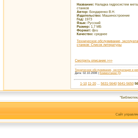
Название:
Наладка гидросистем мет
станков
Автор:
Бондаренко В.Н.
Издательство:
Машиностроение
Год:
1973
Язык:
Русский
Размер:
1,7 МБ
Формат:
djvu
Качество:
среднее
Техническое обслуживание, эксплуата
станков: Список литературы
Смотреть описание >>>
Техническое обслуживание, эксплуатация и ре
Дата:
02.10.2008
|
Комментарии (0)
1-10
11-20
...
5631-5640
5641-5650
5
"Библиотек
Сайт управля