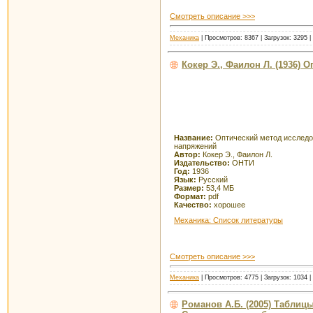
Смотреть описание >>>
Механика
| Просмотров: 8367 | Загрузок: 3295 
Кокер Э., Фаилон Л. (1936)
Название:
Оптический метод исслед
напряжений
Автор:
Кокер Э., Фаилон Л.
Издательство:
ОНТИ
Год:
1936
Язык:
Русский
Размер:
53,4 МБ
Формат:
pdf
Качество:
хорошее
Механика: Список литературы
Смотреть описание >>>
Механика
| Просмотров: 4775 | Загрузок: 1034 
Романов А.Б. (2005) Таблиц