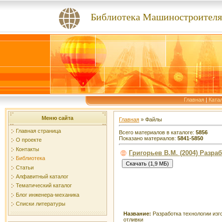
Библиотека Машиностроителя
Главная
|
Ката
Меню сайта
Главная
»
Файлы
Главная страница
Всего материалов в каталоге
:
5856
Показано материалов
:
5841-5850
О проекте
Контакты
Григорьев В.М. (2004) Разра
Библиотека
Статьи
Алфавитный каталог
Тематический каталог
Блог инженера-механика
Списки литературы
Название:
Разработка технологии изг
отливки