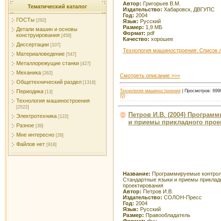
Автор:
Григорьев В.М.
Тематический каталог
Издательство:
Хабаровск, ДВГУПС
Год:
2004
ГОСТы
[292]
Язык:
Русский
Размер:
1,9 МБ
Детали машин и основы
Формат:
pdf
конструирования
[458]
Качество:
хорошее
Диссертации
[107]
Технология машиностроения: Список 
Материаловедение
[547]
Металлорежущие станки
[427]
Механика
[262]
Смотреть описание >>>
Общетехнический раздел
[1316]
Технология машиностроения
| Просмотров: 6990
Периодика
[13]
(0)
Технология машиностроения
[2522]
Петров И.В. (2004) Програ
Электротехника
[122]
и приемы прикладного прое
Разное
[39]
Мне интересно
[26]
Файлов нет
[918]
Название:
Программируемые контрол
Стандартные языки и приемы приклад
проектирования
Автор:
Петров И.В.
Издательство:
СОЛОН-Пресс
Год:
2004
Язык:
Русский
Размер:
Правообладатель
Формат:
djvu