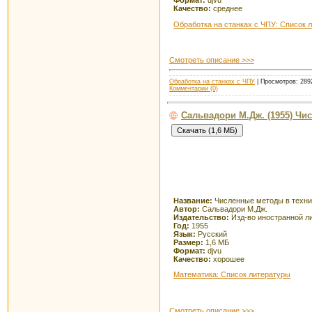
Качество:
среднее
Обработка на станках с ЧПУ: Список 
Смотреть описание >>>
Обработка на станках с ЧПУ
| Просмотров: 2892
Комментарии (0)
Сальвадори М.Дж. (1955) Чи
Название:
Численные методы в техни
Автор:
Сальвадори М.Дж.
Издательство:
Изд-во иностранной л
Год:
1955
Язык:
Русский
Размер:
1,6 МБ
Формат:
djvu
Качество:
хорошее
Математика: Список литературы
Смотреть описание >>>