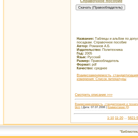
Справочное пособие
Название:
Таблицы и альбом по допу
посадкам. Справочное пособие
Автор:
Романов А.Б.
Издательство:
Политехника
Год:
2005
Язык:
Русский
Размер:
Правообладатель
Формат:
pdf
Качество:
среднее
Взаимозаменяемость, стандартизация
измерения: Список литературы
Смотреть описание >>>
Взаимозаменяемость, стандартизация и технич
bkm
| Дата:
07.07.2008
|
Комментарии (0)
1-10
11-20
...
5821-
"Библиотек