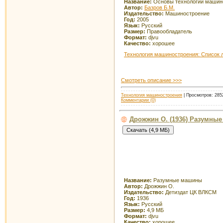
Название:
Основы технологии машин
Автор:
Базров Б.М.
Издательство:
Машиностроение
Год:
2005
Язык:
Русский
Размер:
Правообладатель
Формат:
djvu
Качество:
хорошее
Технология машиностроения: Список 
Смотреть описание >>>
Технология машиностроения
| Просмотров: 2852
Комментарии (0)
Дрожжин О. (1936) Разумны
Название:
Разумные машины
Автор:
Дрожжин О.
Издательство:
Детиздат ЦК ВЛКСМ
Год:
1936
Язык:
Русский
Размер:
4,9 МБ
Формат:
djvu
Качество:
хорошее