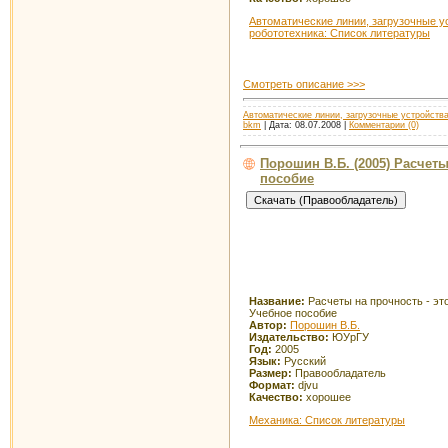
Автоматические линии, загрузочные у
робототехника: Список литературы
Смотреть описание >>>
Автоматические линии, загрузочные устройства
bkm
| Дата:
08.07.2008
|
Комментарии (0)
Порошин В.Б. (2005) Расчеты
пособие
Название:
Расчеты на прочность - это
Учебное пособие
Автор:
Порошин В.Б.
Издательство:
ЮУрГУ
Год:
2005
Язык:
Русский
Размер:
Правообладатель
Формат:
djvu
Качество:
хорошее
Механика: Список литературы