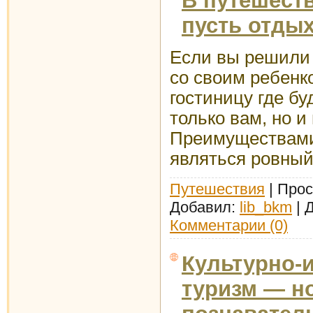
В путешест
пусть отды
Если вы решили 
со своим ребенк
гостиницу где б
только вам, но 
Преимуществами
являться ровны
Путешествия
| Прос
Добавил:
lib_bkm
| 
Комментарии (0)
Культурно-
туризм — н