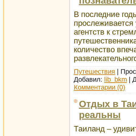
познавател
В последние год
прослеживается 
агентств к стре
путешественник
количество впеч
развлекательного
Путешествия
| Прос
Добавил:
lib_bkm
| 
Комментарии (0)
Отдых в Та
реальны
Таиланд – удиви