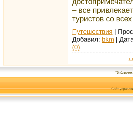
достопримечател
– все привлекае
туристов со всех
Путешествия
| Прос
Добавил:
bkm
| Дат
(0)
1-
"Библиотек
Сайт управля