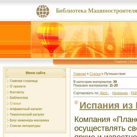
Библиотека Машиностроителя
Главная
|
Ката
Меню сайта
Главная
»
Статьи
» Путешествия
Главная страница
В категории материалов
:
39
Показано материалов
:
11-20
О проекте
Контакты
Сортировать по
:
Дате
·
Названию
·
Рей
Библиотека
Испания из
Статьи
Алфавитный каталог
Тематический каталог
Компания «План
Блог инженера-механика
осуществлять св
Списки литературы
яркие и известн