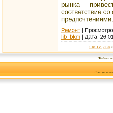
рынка — привест
соответствие со
предпочтениями
Ремонт
| Просмотров
lib_bkm
| Дата:
26.0
1-10
11-20
21-30
3
"Библиотек
Сайт управля