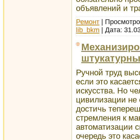
объявлений и тра
Ремонт
| Просмотров
lib_bkm
| Дата:
31.0
Механизир
штукатурны
Ручной труд выс
если это касает
искусства. Но ч
цивилизации не 
достичь тепереш
стремления к м
автоматизации с
очередь это кас