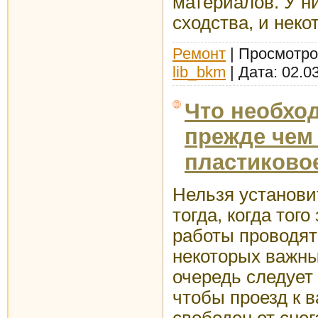
материалов. У н
сходства, и неко
Ремонт
| Просмотров
lib_bkm
| Дата:
02.0
Что необхо
прежде чем
пластиково
Нельзя установи
тогда, когда того
работы проводят
некоторых важны
очередь следует 
чтобы проезд к 
свободен от снег