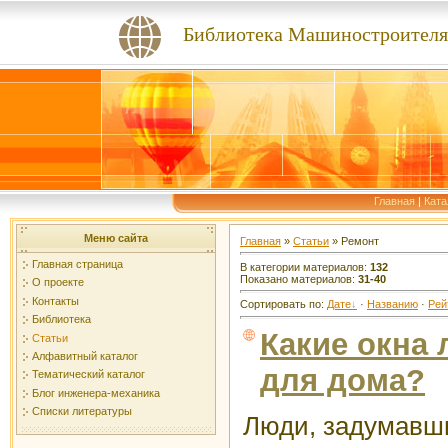
Библиотека Машиностроителя
Главная
|
Ката
Меню сайта
Главная
»
Статьи
» Ремонт
Главная страница
В категории материалов
:
132
Показано материалов
:
31-40
О проекте
Контакты
Сортировать по
:
Дате
·
Названию
·
Рей
Библиотека
Какие окна
Статьи
Алфавитный каталог
для дома?
Тематический каталог
Блог инженера-механика
Списки литературы
Люди, задумавш