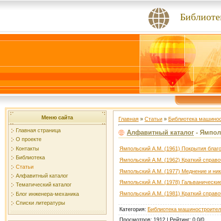
Библиоте
Меню сайта
Главная
»
Статьи
»
Библиотека машино
Главная страница
Алфавитный каталог
- Ямпол
О проекте
Контакты
Ямпольский А.М. (1961) Покрытия бла
Библиотека
Ямпольский А.М. (1962) Краткий справо
Статьи
Ямпольский А.М. (1977) Меднение и ни
Алфавитный каталог
Ямпольский А.М. (1978) Гальванически
Тематический каталог
Ямпольский А.М. (1981) Краткий справо
Блог инженера-механика
Списки литературы
Категория
:
Библиотека машиностроите
Просмотров
:
1912
|
Рейтинг
:
0.0
/
0