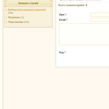
Каталог статей
Всего комментариев
:
0
Библиотека машиностроителя
[268]
Имя *:
Журналы
[11]
Email *:
Персоналии
[638]
Код *: