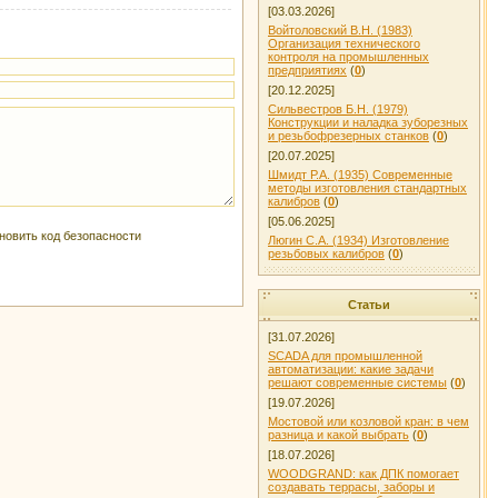
[03.03.2026]
Войтоловский В.Н. (1983)
Организация технического
контроля на промышленных
предприятиях
(
0
)
[20.12.2025]
Сильвестров Б.Н. (1979)
Конструкции и наладка зуборезных
и резьбофрезерных станков
(
0
)
[20.07.2025]
Шмидт Р.А. (1935) Современные
методы изготовления стандартных
калибров
(
0
)
[05.06.2025]
Люгин С.А. (1934) Изготовление
резьбовых калибров
(
0
)
Статьи
[31.07.2026]
SCADA для промышленной
автоматизации: какие задачи
решают современные системы
(
0
)
[19.07.2026]
Мостовой или козловой кран: в чем
разница и какой выбрать
(
0
)
[18.07.2026]
WOODGRAND: как ДПК помогает
создавать террасы, заборы и