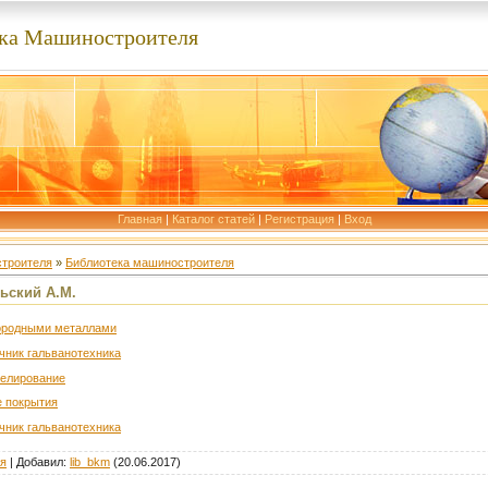
ка Машиностроителя
Главная
|
Каталог статей
|
Регистрация
|
Вход
строителя
»
Библиотека машиностроителя
ьский А.М.
городными металлами
чник гальванотехника
келирование
е покрытия
чник гальванотехника
ля
|
Добавил
:
lib_bkm
(20.06.2017)