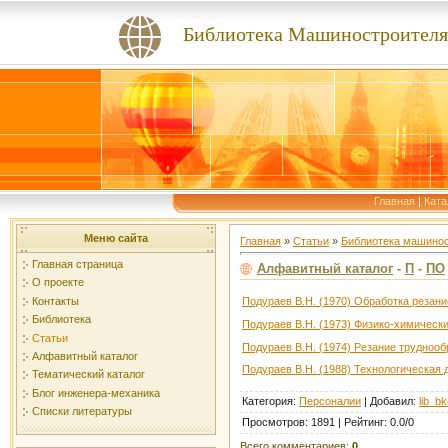
Библиотека Машиностроителя
Главная
|
Ката
Меню сайта
Главная
»
Статьи
»
Библиотека машино
Главная страница
Алфавитный каталог
-
П
-
ПО
О проекте
Контакты
Подураев В.Н. (1970) Обработка резан
Библиотека
Подураев В.Н. (1973) Физико-химическ
Статьи
Подураев В.Н. (1974) Резание трудно
Алфавитный каталог
Подураев В.Н. (1988) Технологическая
Тематический каталог
Блог инженера-механика
Категория
:
Персоналии
|
Добавил
:
lib_b
Списки литературы
Просмотров
:
1891
|
Рейтинг
:
0.0
/
0
Всего комментариев
:
0