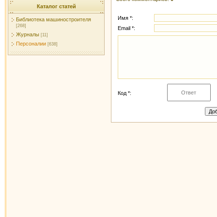
Каталог статей
Имя *:
Библиотека машиностроителя
[268]
Email *:
Журналы
[11]
Персоналии
[638]
Код *: