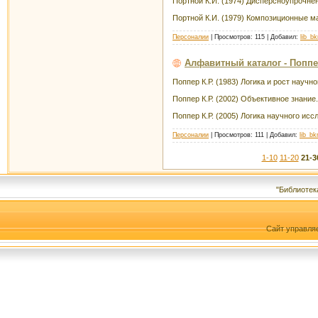
Портной К.И. (1974) Дисперсноупрочн
Портной К.И. (1979) Композиционные м
Персоналии
| Просмотров: 115 | Добавил:
lib_b
Алфавитный каталог - Поппе
Поппер К.Р. (1983) Логика и рост научн
Поппер К.Р. (2002) Объективное знани
Поппер К.Р. (2005) Логика научного ис
Персоналии
| Просмотров: 111 | Добавил:
lib_b
1-10
11-20
21-3
"Библиотек
Сайт управля