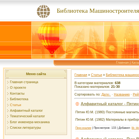
Библиотека Машиностроителя
Главная
|
Ката
Меню сайта
Главная
»
Статьи
»
Библиотека машино
Главная страница
В категории материалов
:
638
Показано материалов
:
21-30
О проекте
Контакты
Сортировать по
:
Дате
·
Названию
·
Рей
Библиотека
Алфавитный каталог - Пятин
Статьи
Алфавитный каталог
Пятин Ю.М. (1980) Постоянные магнит
Тематический каталог
Пятин Ю.М. (1982) Материалы в прибор
Блог инженера-механика
Списки литературы
Персоналии
| Просмотров: 133 | Добавил:
lib_b