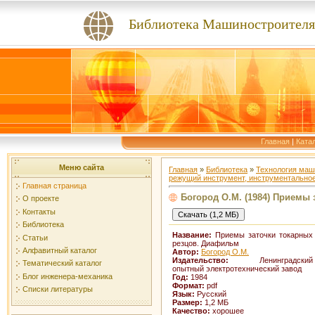
Библиотека Машиностроителя
Главная
|
Ката
Меню сайта
Главная
»
Библиотека
»
Технология маш
режущий инструмент, инструментальное
Главная страница
Богород О.М. (1984) Приемы
О проекте
Контакты
Библиотека
Название:
Приемы заточки токарных
Статьи
резцов. Диафильм
Алфавитный каталог
Автор:
Богород О.М.
Издательство:
Ленинградский
Тематический каталог
опытный электротехнический завод
Блог инженера-механика
Год:
1984
Формат:
pdf
Списки литературы
Язык:
Русский
Размер:
1,2 МБ
Качество:
хорошее