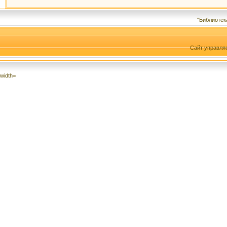
"Библиотек
Сайт управля
width=