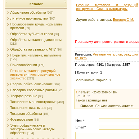
Каталог
Резание металлов и режущий
инструмент: Список литературы
Абразивная обработка
[207]
Литейное производство
[100]
Другие работы автора:
Богород О.М.
Нормирование труда, нормативы
времени
[69]
Обработка зубчатых колес
[80]
Обработка металлов давлением
Программу для просмотра книг в форм
[212]
Обработка на станках с ЧПУ
[80]
Категория:
Резание металлов, режущий 
Покрытия, наплавка, напыление
lib_bkm
[125]
Просмотров:
4101
| Загрузок:
2357
Приспособления
[171]
Резание металлов, режущий
| Комментарии:
1
инструмент, инструментальное
хозяйство
[295]
Всего комментариев:
1
Сварка, пайка, склеивание
[209]
Слесарно-сборочные работы
[92]
1
hefaist
(25.03.2026 04:18)
0
Твердое резание
[85]
Такой страницы нет
Технология машиностроения
[418]
Ответ
: Ссылка восстановлена!
Технология пластмасс
[33]
Токарная обработка
[158]
Фрезерование
[84]
Имя *:
Электрофизические и
Email *:
электрохимические методы
обработки
[104]