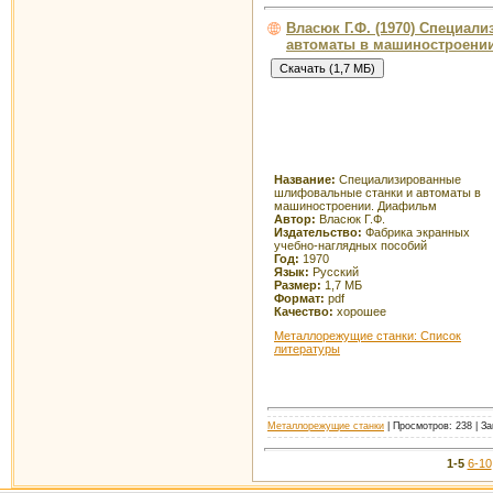
Власюк Г.Ф. (1970) Специа
автоматы в машиностроени
Название:
Специализированные
шлифовальные станки и автоматы в
машиностроении. Диафильм
Автор:
Власюк Г.Ф.
Издательство:
Фабрика экранных
учебно-наглядных пособий
Год:
1970
Язык:
Русский
Размер:
1,7 МБ
Формат:
pdf
Качество:
хорошее
Металлорежущие станки: Список
литературы
Металлорежущие станки
| Просмотров: 238 | За
1-5
6-10