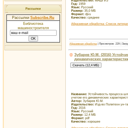
Издательство:
МАШГИЗ
Год:
1959
Язык:
Русский
Рассылки
Размер:
35,0 МБ
Формат:
djvu
Рассылки
Subscribe.Ru
Качество:
среднее
Библиотека
Абразивная обработка: Список литера
машиностроителя
Абразивная обработка
| Просмотров: 229 | Загр
Зубарев Ю.М. (2016) Устойч
динамических характеристи
Название:
Устойчивость процесса шл
учетом его динамических характерист
Автор:
Зубарев Ю.М.
Издательство:
Изд-во Политехн ун-т
Год:
2016
Язык:
Русский
Размер:
12,4 МБ
Формат:
pdf
Качество:
хорошее
Абразивная обработка: Список литера