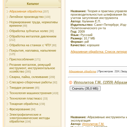
Каталог
Название:
Теория и практика управле
Абразивная обработка
[207]
производительностью шлифования без
Литейное производство
[100]
учетом затупления инструмента
Автор:
Калинин Е.П.
Нормирование труда, нормативы
Издательство:
Санкт-Петербург, Изд-
времени
[69]
Политехнического ун-та
Обработка зубчатых колес
Год:
2009
[80]
Язык:
Русский
Обработка металлов давлением
Размер:
10,7 МБ
[212]
Формат:
pdf
Качество:
хорошее
Обработка на станках с ЧПУ
[80]
Покрытия, наплавка, напыление
Абразивная обработка: Список литера
[125]
Приспособления
[171]
Резание металлов, режущий
инструмент, инструментальное
хозяйство
Абразивная обработка
| Просмотров: 219 | Загр
[295]
Сварка, пайка, склеивание
[209]
Ипполитов Г.М. (1959) Абра
Слесарно-сборочные работы
[92]
Твердое резание
[85]
Технология машиностроения
[418]
Технология пластмасс
[33]
Токарная обработка
[158]
Фрезерование
[84]
Электрофизические и
Название:
Абразивные инструменты и
электрохимические методы
эксплуатация
обработки
[104]
Автор:
Ипполитов Г.М.