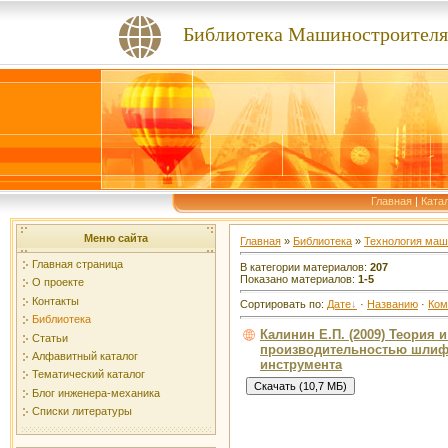
Библиотека Машиностроителя
Главная
|
Ката
Меню сайта
Главная
»
Библиотека
»
Технология маш
Главная страница
В категории материалов:
207
Показано материалов:
1-5
О проекте
Контакты
Сортировать по:
Дате
·
Названию
·
Ком
Библиотека
Калинин Е.П. (2009) Теория 
Статьи
производительностью шлифо
Алфавитный каталог
инструмента
Тематический каталог
Блог инженера-механика
Списки литературы