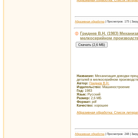
Абразивная обработка
| Просмотров: 175 | Загр
Гриднев В.Н. (1983) Механи
мелкосерийном производст
Название:
Механизация доводки пре
деталей в мелкосерийном производст
Автор:
Гриднев В.Н.
Издательство:
Машиностроение
Год:
1983
Язык:
Русский
Размер:
2,6 МБ
Формат:
pdf
Качество:
хорошее
Абразивная обработка: Список литера
Абразивная обработка
| Просмотров: 248 | Загр