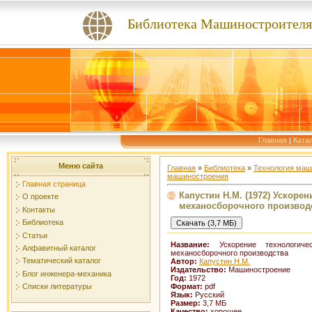
Библиотека Машиностроителя
Главная
|
Ката
Меню сайта
Главная
»
Библиотека
»
Технология маш
машиностроения
Главная страница
Капустин Н.М. (1972) Ускоре
О проекте
механосборочного производ
Контакты
Библиотека
Статьи
Название:
Ускорение технологичес
Алфавитный каталог
механосборочного производства
Тематический каталог
Автор:
Капустин Н.М.
Издательство:
Машиностроение
Блог инженера-механика
Год:
1972
Формат:
pdf
Списки литературы
Язык:
Русский
Размер:
3,7 МБ
Качество:
хорошее