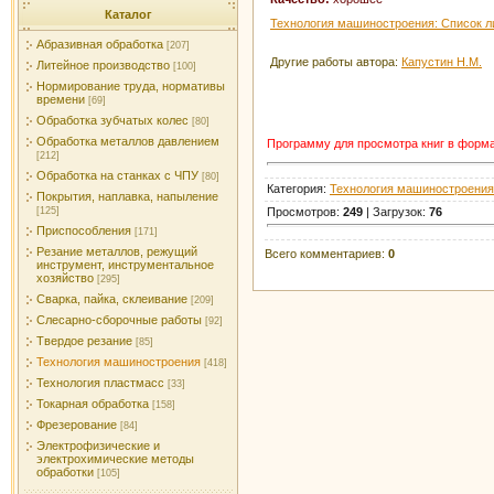
Каталог
Технология машиностроения: Список л
Абразивная обработка
[207]
Другие работы автора:
Капустин Н.М.
Литейное производство
[100]
Нормирование труда, нормативы
времени
[69]
Обработка зубчатых колес
[80]
Обработка металлов давлением
Программу для просмотра книг в форм
[212]
Обработка на станках с ЧПУ
[80]
Категория:
Технология машиностроения
Покрытия, наплавка, напыление
Просмотров:
249
| Загрузок:
76
[125]
Приспособления
[171]
Резание металлов, режущий
Всего комментариев:
0
инструмент, инструментальное
хозяйство
[295]
Сварка, пайка, склеивание
[209]
Слесарно-сборочные работы
[92]
Твердое резание
[85]
Технология машиностроения
[418]
Технология пластмасс
[33]
Токарная обработка
[158]
Фрезерование
[84]
Электрофизические и
электрохимические методы
обработки
[105]