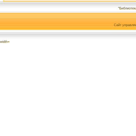
"Библиотек
Сайт управля
width=