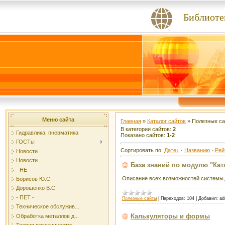
Библиоте
Меню сайта
Главная
»
Каталог сайтов
»
Полезные с
В категории сайтов
:
2
Гидравлика, пневматика
Показано сайтов
:
1-2
ГОСТы
Сортировать по
:
Дате
·
Названию
·
Рей
Новости
Новости
База знаний по модулю "Кат
- НЕ -
Описание всех возможностей системы, 
Борисов Ю.С.
Дорошенко В.С.
- ПЕТ -
Полезные сайты
|
Переходов:
104
|
Добавил:
ad
Техническое обслужив...
Калькуляторы и формы
Обработка металлов д...
Теория пластичности:...