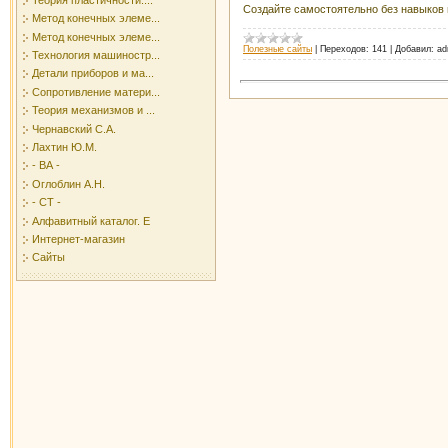
Создайте самостоятельно без навыков 
Метод конечных элеме...
Метод конечных элеме...
Полезные сайты
|
Переходов:
141
|
Добавил:
ad
Технология машиностр...
Детали приборов и ма...
Сопротивление матери...
Теория механизмов и ...
Чернавский С.А.
Лахтин Ю.М.
- ВА -
Оглоблин А.Н.
- СТ -
Алфавитный каталог. Е
Интернет-магазин
Сайты