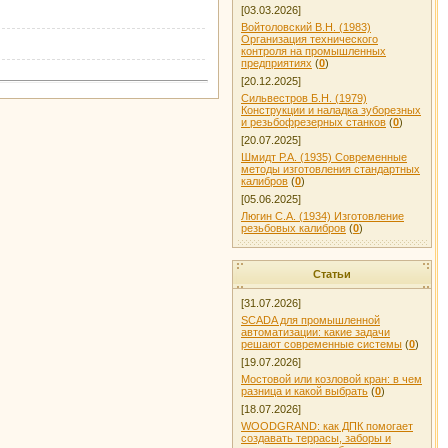
[03.03.2026]
Войтоловский В.Н. (1983)
Организация технического
контроля на промышленных
предприятиях
(
0
)
[20.12.2025]
Сильвестров Б.Н. (1979)
Конструкции и наладка зуборезных
и резьбофрезерных станков
(
0
)
[20.07.2025]
Шмидт Р.А. (1935) Современные
методы изготовления стандартных
калибров
(
0
)
[05.06.2025]
Люгин С.А. (1934) Изготовление
резьбовых калибров
(
0
)
Статьи
[31.07.2026]
SCADA для промышленной
автоматизации: какие задачи
решают современные системы
(
0
)
[19.07.2026]
Мостовой или козловой кран: в чем
разница и какой выбрать
(
0
)
[18.07.2026]
WOODGRAND: как ДПК помогает
создавать террасы, заборы и