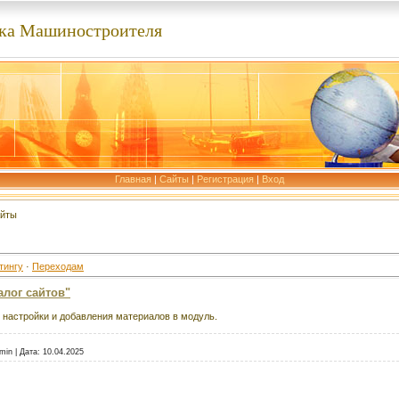
ка Машиностроителя
Главная
|
Сайты
|
Регистрация
|
Вход
айты
тингу
·
Переходам
алог сайтов"
настройки и добавления материалов в модуль.
min
|
Дата:
10.04.2025