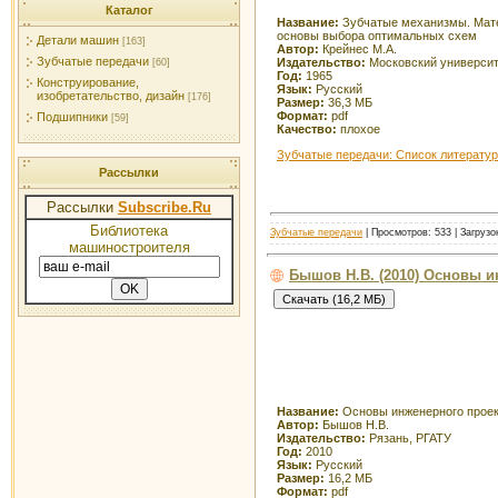
Каталог
Название:
Зубчатые механизмы. Мат
основы выбора оптимальных схем
Детали машин
[163]
Автор:
Крейнес М.А.
Зубчатые передачи
Издательство:
Московский универси
[60]
Год:
1965
Конструирование,
Язык:
Русский
изобретательство, дизайн
[176]
Размер:
36,3 МБ
Формат:
pdf
Подшипники
[59]
Качество:
плохое
Зубчатые передачи: Список литерату
Рассылки
Рассылки
Subscribe.Ru
Библиотека
Зубчатые передачи
| Просмотров: 533 | Загрузо
машиностроителя
Бышов Н.В. (2010) Основы 
Название:
Основы инженерного прое
Автор:
Бышов Н.В.
Издательство:
Рязань, РГАТУ
Год:
2010
Язык:
Русский
Размер:
16,2 МБ
Формат:
pdf