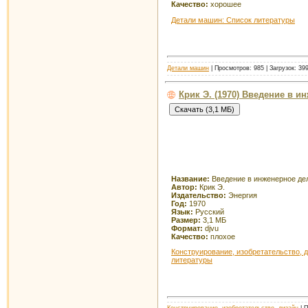
Качество:
хорошее
Детали машин: Список литературы
Детали машин
| Просмотров: 985 | Загрузок: 39
Крик Э. (1970) Введение в и
Название:
Введение в инженерное де
Автор:
Крик Э.
Издательство:
Энергия
Год:
1970
Язык:
Русский
Размер:
3,1 МБ
Формат:
djvu
Качество:
плохое
Конструирование, изобретательство, 
литературы