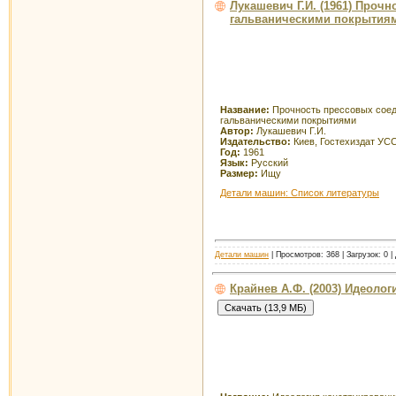
Лукашевич Г.И. (1961) Проч
гальваническими покрытия
Название:
Прочность прессовых соед
гальваническими покрытиями
Автор:
Лукашевич Г.И.
Издательство:
Киев, Гостехиздат УС
Год:
1961
Язык:
Русский
Размер:
Ищу
Детали машин: Список литературы
Детали машин
| Просмотров: 368 | Загрузок: 0 
Крайнев А.Ф. (2003) Идеоло