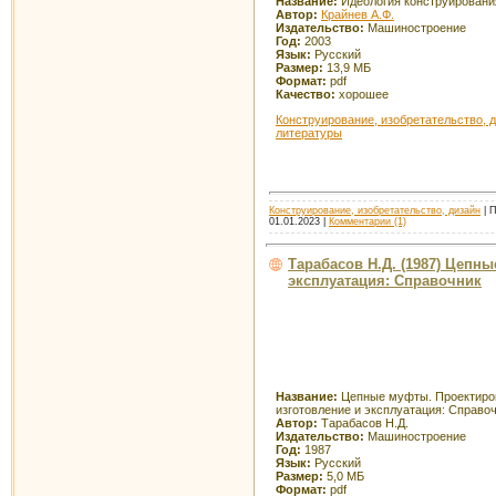
Название:
Идеология конструировани
Автор:
Крайнев А.Ф.
Издательство:
Машиностроение
Год:
2003
Язык:
Русский
Размер:
13,9 МБ
Формат:
pdf
Качество:
хорошее
Конструирование, изобретательство, 
литературы
Конструирование, изобретательство, дизайн
| П
01.01.2023
|
Комментарии (1)
Тарабасов Н.Д. (1987) Цепн
эксплуатация: Справочник
Название:
Цепные муфты. Проектиро
изготовление и эксплуатация: Справо
Автор:
Тарабасов Н.Д.
Издательство:
Машиностроение
Год:
1987
Язык:
Русский
Размер:
5,0 МБ
Формат:
pdf