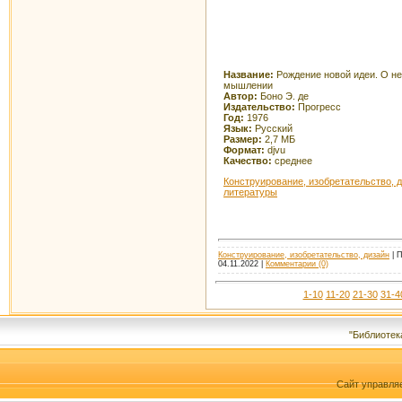
Название:
Рождение новой идеи. О н
мышлении
Автор:
Боно Э. де
Издательство:
Прогресс
Год:
1976
Язык:
Русский
Размер:
2,7 МБ
Формат:
djvu
Качество:
среднее
Конструирование, изобретательство, 
литературы
Конструирование, изобретательство, дизайн
| П
04.11.2022
|
Комментарии (0)
1-10
11-20
21-30
31-4
"Библиотек
Сайт управля