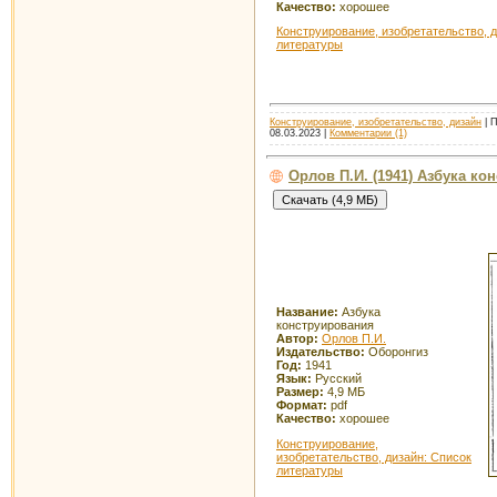
Качество:
хорошее
Конструирование, изобретательство, 
литературы
Конструирование, изобретательство, дизайн
| П
08.03.2023
|
Комментарии (1)
Орлов П.И. (1941) Азбука ко
Название:
Азбука
конструирования
Автор:
Орлов П.И.
Издательство:
Оборонгиз
Год:
1941
Язык:
Русский
Размер:
4,9 МБ
Формат:
pdf
Качество:
хорошее
Конструирование,
изобретательство, дизайн: Список
литературы