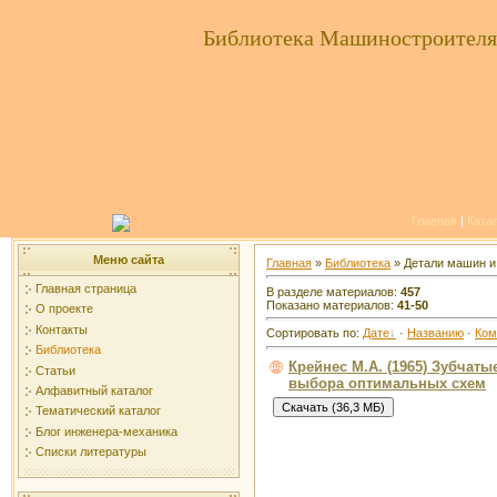
Библиотека Машиностроителя
Главная
|
Ката
Меню сайта
Главная
»
Библиотека
» Детали машин и
Главная страница
В разделе материалов:
457
Показано материалов:
41-50
О проекте
Контакты
Сортировать по:
Дате
·
Названию
·
Ком
Библиотека
Крейнес М.А. (1965) Зубчат
Статьи
выбора оптимальных схем
Алфавитный каталог
Тематический каталог
Блог инженера-механика
Списки литературы