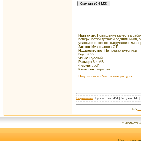
Название:
Повышение качества рабо
поверхностей деталей подшипников, 
условиях сложного нагружения. Диссе
Автор:
Музафарова С.Р.
Издательство:
На правах рукописи
Год:
2025
Язык:
Русский
Размер:
6,4 МБ
Формат:
pdf
Качество:
хорошее
Подшипники: Список литературы
Подшипники
| Просмотров: 454 | Загрузок: 147 
1-5
6-
"Библиотек
Сайт управля