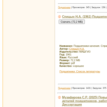
Подшипники
| Просмотров: 345 | Загрузок: 159 
Спицын Н.А. (1961) Подшипн
Название:
Подшипники качения. Спра
Автор:
Спицын Н.А.
Издательство:
МАШГИЗ
Год:
1961
Язык:
Русский
Размер:
72,2 МБ
Формат:
pdf
Качество:
хорошее
Подшипники: Список литературы
Подшипники
| Просмотров: 1431 | Загрузок: 375
Музафарова С.Р. (2025) Пов
деталей подшипников, рабо
Диссертация