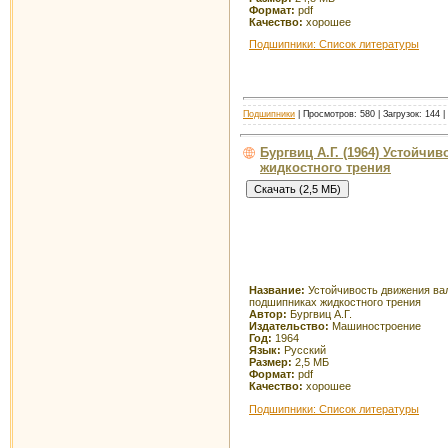
Формат:
pdf
Качество:
хорошее
Подшипники: Список литературы
Подшипники
| Просмотров: 580 | Загрузок: 144 
Бургвиц А.Г. (1964) Устойч
жидкостного трения
Название:
Устойчивость движения ва
подшипниках жидкостного трения
Автор:
Бургвиц А.Г.
Издательство:
Машиностроение
Год:
1964
Язык:
Русский
Размер:
2,5 МБ
Формат:
pdf
Качество:
хорошее
Подшипники: Список литературы