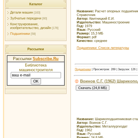
Каталог
Название:
Расчет опорных подшипник
Детали машин
[163]
Справочник
Зубчатые передачи
Автор:
Квитницкий Е.И.
[60]
Издательство:
Машиностроение
Конструирование,
Год:
1979
изобретательство, дизайн
[176]
Язык:
Русский
Размер:
15,3 МБ
Подшипники
[59]
Формат:
pdf
Качество:
среднее
Подшипники: Список литературы
Рассылки
Рассылки
Subscribe.Ru
Библиотека
машиностроителя
Подшипники
| Просмотров: 289 | Загрузок: 126 
Воинов С.Г. (1962) Шарикоп
Название:
Шарикоподшипниковая ста
Автор:
Воинов С.Г.
Издательство:
Металлургиздат
Год:
1962
Язык:
Русский
Размер:
24,8 МБ