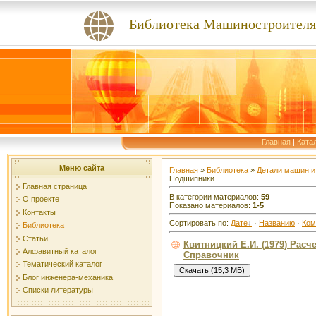
Библиотека Машиностроителя
Главная
|
Ката
Меню сайта
Главная
»
Библиотека
»
Детали машин и
Подшипники
Главная страница
В категории материалов:
59
О проекте
Показано материалов:
1-5
Контакты
Сортировать по:
Дате
·
Названию
·
Ком
Библиотека
Статьи
Квитницкий Е.И. (1979) Рас
Алфавитный каталог
Справочник
Тематический каталог
Блог инженера-механика
Списки литературы