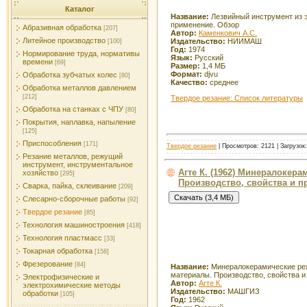
Каталог
Название:
Лезвийный инструмент из э
применение. Обзор
Абразивная обработка
[207]
Автор:
Каменкович А.С.
Литейное производство
Издательство:
НИИМАШ
[100]
Год:
1974
Нормирование труда, нормативы
Язык:
Русский
времени
[69]
Размер:
1,4 МБ
Формат:
djvu
Обработка зубчатых колес
[80]
Качество:
среднее
Обработка металлов давлением
[212]
Твердое резание: Список литературы
Обработка на станках с ЧПУ
[80]
Покрытия, наплавка, напыление
[125]
Приспособления
[171]
Твердое резание
| Просмотров: 2121 | Загрузок
Резание металлов, режущий
инструмент, инструментальное
Агте К. (1962) Минералокер
хозяйство
[295]
Производство, свойства и 
Сварка, пайка, склеивание
[209]
Слесарно-сборочные работы
[92]
Твердое резание
[85]
Технология машиностроения
[418]
Технология пластмасс
[33]
Токарная обработка
[158]
Фрезерование
[84]
Название:
Минералокерамические р
материалы. Производство, свойства 
Электрофизические и
Автор:
Агте К.
электрохимические методы
Издательство:
МАШГИЗ
обработки
[105]
Год:
1962