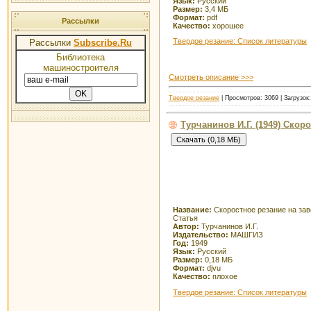
Язык:
Русский
Размер:
3,4 МБ
Формат:
pdf
Рассылки
Качество:
хорошее
Твердое резание: Список литературы
Рассылки
Subscribe.Ru
Библиотека
машиностроителя
Смотреть описание >>>
Твердое резание
| Просмотров: 3069 | Загрузок
Турчанинов И.Г. (1949) Скор
Название:
Скоростное резание на зав
Статья
Автор:
Турчанинов И.Г.
Издательство:
МАШГИЗ
Год:
1949
Язык:
Русский
Размер:
0,18 МБ
Формат:
djvu
Качество:
плохое
Твердое резание: Список литературы