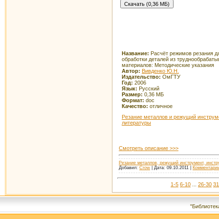
Название:
Расчёт режимов резания д
обработки деталей из труднообрабат
материалов: Методические указания
Автор:
Вивденко Ю.Н.
Издательство:
ОмГТУ
Год:
2006
Язык:
Русский
Размер:
0,36 МБ
Формат:
doc
Качество:
отличное
Резание металлов и режущий инструм
литературы
Смотреть описание >>>
Резание металлов, режущий инструмент, инстр
Добавил:
Crow
| Дата:
09.10.2011
|
Комментарии
1-5
6-10
...
26-30
31
"Библиотек