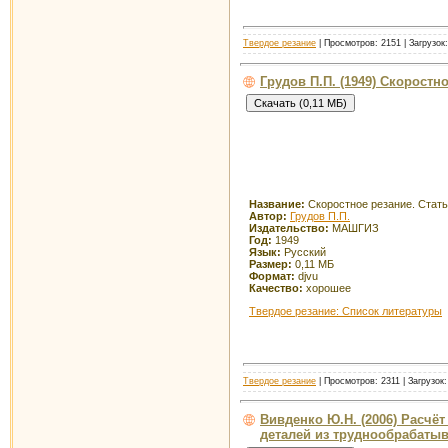
Твердое резание
| Просмотров: 2151 | Загрузок
Грудов П.П. (1949) Скоростн
Название:
Скоростное резание. Стат
Автор:
Грудов П.П.
Издательство:
МАШГИЗ
Год:
1949
Язык:
Русский
Размер:
0,11 МБ
Формат:
djvu
Качество:
хорошее
Твердое резание: Список литературы
Твердое резание
| Просмотров: 2311 | Загрузок
Вивденко Ю.Н. (2006) Расчё
деталей из труднообрабаты