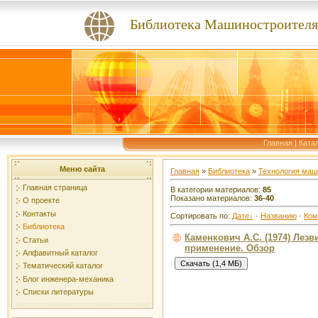
Библиотека Машиностроителя
Главная
|
Ката
Меню сайта
Главная
»
Библиотека
»
Технология маш
Главная страница
В категории материалов:
85
Показано материалов:
36-40
О проекте
Контакты
Сортировать по:
Дате
·
Названию
·
Ком
Библиотека
Каменкович А.С. (1974) Лезв
Статьи
применение. Обзор
Алфавитный каталог
Тематический каталог
Блог инженера-механика
Списки литературы