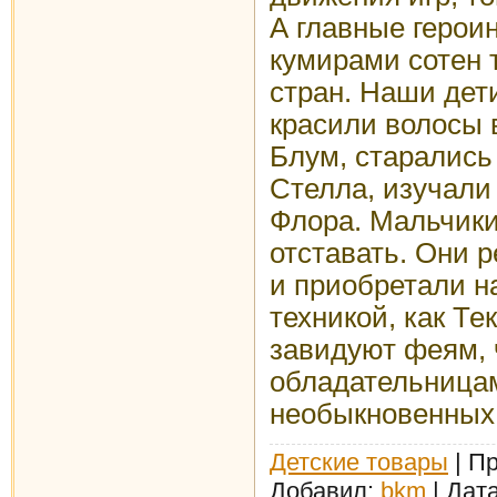
А главные герои
кумирами сотен 
стран. Наши дети
красили волосы в
Блум, старались
Стелла, изучали 
Флора. Мальчики
отставать. Они р
и приобретали н
техникой, как Те
завидуют феям, 
обладательницам
необыкновенных
Детские товары
| Пр
Добавил:
bkm
| Дат