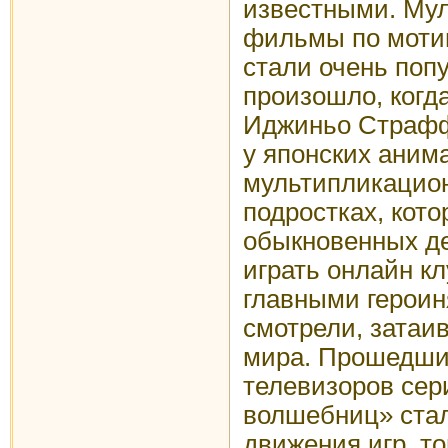
известными. Му
фильмы по мотив
стали очень поп
произошло, когд
Иджиньо Страфф
у японских аним
мультипликацио
подростках, кото
обыкновенных де
играть онлайн к
главными героин
смотрели, затаив
мира. Прошедши
телевизоров сер
волшебниц» ста
движения игр, то