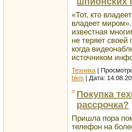
шпионских 
«Тот, кто владе
владеет миром».
известная многи
не теряет своей 
когда видеонабл
источником инф
Техника
| Просмотро
bkm
| Дата:
14.08.2
Покупка тех
рассрочка?
Пришла пора по
телефон на бол