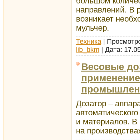
большом количес
направлений. В 
возникает необх
мульчер.
Техника
| Просмотро
lib_bkm
| Дата:
17.0
Весовые до
применение
промышлен
Дозатор – аппар
автоматического
и материалов. В
на производства