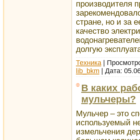
производителя п
зарекомендовало
стране, но и за 
качество электр
водонагревателе
долгую эксплуат
Техника
| Просмотро
lib_bkm
| Дата:
05.0
В каких раб
мульчеры?
Мульчер – это с
используемый не
измельчения дер