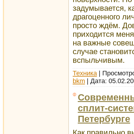
задумывается, к
драгоценного лич
просто ждём. Дов
приходится меня
на важные совещ
случае становит
вспыльчивым.
Техника
| Просмотро
bkm
| Дата:
05.02.2
Современны
сплит-систе
Петербурге
Как правильно в