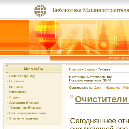
Библиотека Машиностроителя
Главная
|
Ката
Меню сайта
Главная
»
Статьи
» Техника
Главная страница
В категории материалов
:
102
Показано материалов
:
31-40
О проекте
Контакты
Сортировать по
:
Дате
·
Названию
·
Рей
Библиотека
Очистители
Статьи
Алфавитный каталог
Тематический каталог
Блог инженера-механика
Сегодняшнее отн
Списки литературы
окружающей сред