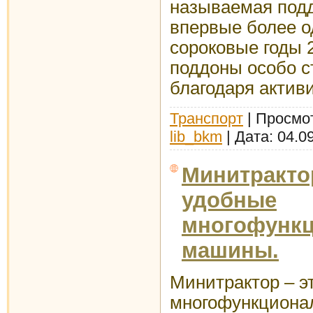
называемая под
впервые более од
сороковые годы 
поддоны особо с
благодаря актив
Транспорт
| Просмот
lib_bkm
| Дата:
04.0
Минитрактор
удобные
многофунк
машины.
Минитрактор – э
многофункциона