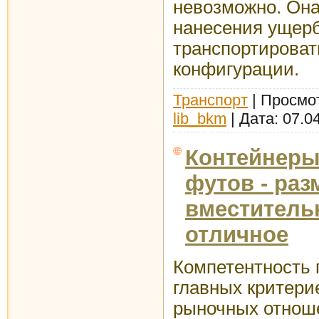
невозможно. Она
нанесения ущер
транспортироват
конфигурации.
Транспорт
| Просмот
lib_bkm
| Дата:
07.0
Контейнеры 
футов - ра
вместитель
отличное
Компетентность 
главных критери
рыночных отноше