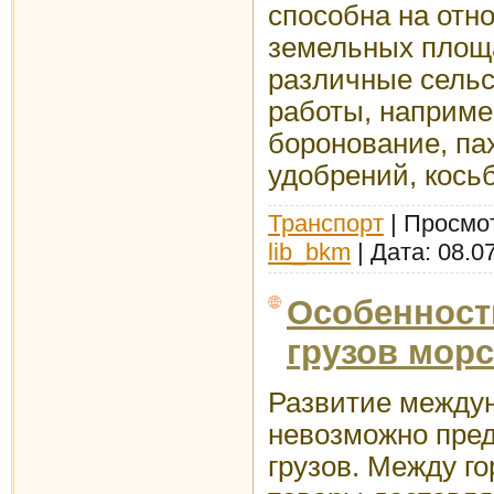
способна на отн
земельных площ
различные сель
работы, наприме
боронование, па
удобрений, косьб
Транспорт
| Просмот
lib_bkm
| Дата:
08.0
Особенност
грузов мор
Развитие междун
невозможно пред
грузов. Между г