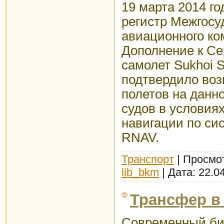
19 марта 2014 г
регистр Межгосу
авиационного ко
Дополнение к Се
самолет Sukhoi S
подтвердило во
полетов на данн
судов в условия
навигации по си
RNAV.
Транспорт
| Просмот
lib_bkm
| Дата:
22.0
Трансфер в
Современный биз