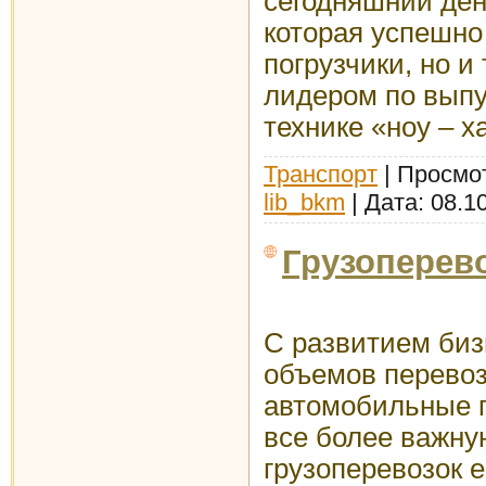
сегодняшний день
которая успешно
погрузчики, но и
лидером по выпу
технике «ноу – х
Транспорт
| Просмот
lib_bkm
| Дата:
08.1
Грузоперево
С развитием биз
объемов перевоз
автомобильные г
все более важну
грузоперевозок е