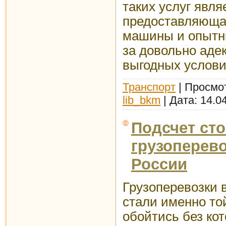
таких услуг явля
предоставляюща
машины и опытны
за довольно аде
выгодных услови
Транспорт
| Просмот
lib_bkm
| Дата:
14.0
Подсчет ст
грузоперево
России
Грузоперевозки 
стали именно то
обойтись без ко