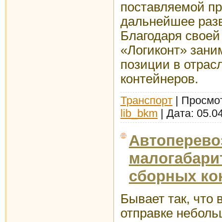
поставляемой пр
дальнейшее разв
Благодаря своей
«Логиконт» зан
позиции в отрас
контейнеров.
Транспорт
| Просмот
lib_bkm
| Дата:
05.0
Автоперево
малогабари
сборных ко
Бывает так, что 
отправке небольш