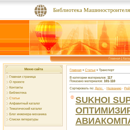
Библиотека Машиностроителя
Главная
|
Ката
Меню сайта
Главная
»
Статьи
» Транспорт
Главная страница
В категории материалов
:
117
Показано материалов
:
101-110
О проекте
Контакты
Сортировать по
:
Дате
·
Названию
·
Рей
Библиотека
SUKHOI SUP
Статьи
Алфавитный каталог
ОПТИМИЗИ
Тематический каталог
Блог инженера-механика
АВИАКОМП
Списки литературы