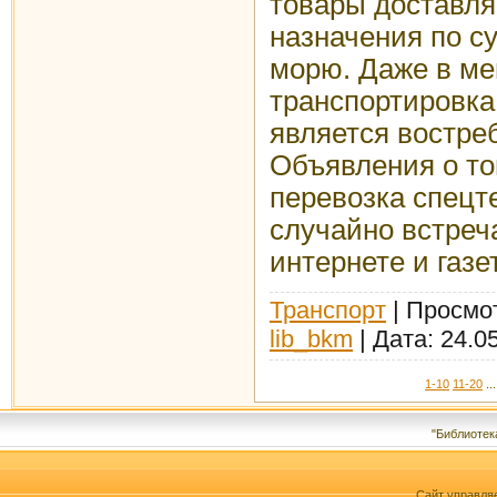
товары доставля
назначения по су
морю. Даже в ме
транспортировка
является востре
Объявления о то
перевозка спецт
случайно встреч
интернете и газе
Транспорт
| Просмот
lib_bkm
| Дата:
24.0
1-10
11-20
...
"Библиотек
Сайт управля