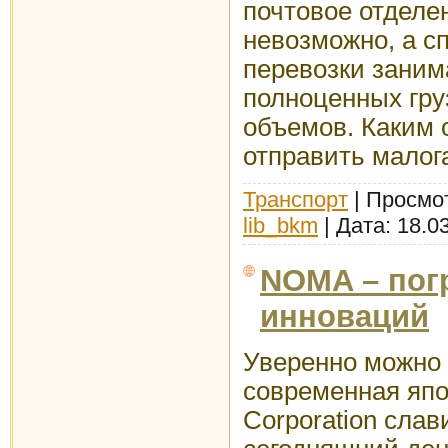
почтовое отделе
невозможно, а 
перевозки заним
полноценных гр
объемов. Каким
отправить малог
Транспорт
| Просмот
lib_bkm
| Дата:
18.0
NOMA – погр
инноваций
Уверенно можно с
современная яп
Corporation слав