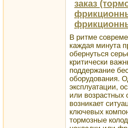
заказ (торм
фрикционны
фрикционны
В ритме совреме
каждая минута п
обернуться серь
критически важн
поддержание бе
оборудования. О
эксплуатации, о
или возрастных 
возникает ситуа
ключевых компон
тормозные коло