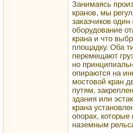
Занимаясь прои
кранов, мы регу
заказчиков один 
оборудование от
крана и что выб
площадку. Оба т
перемещают груз
но принципиальн
опираются на ин
мостовой кран д
путям, закрепле
здания или эстак
крана установле
опорах, которые
наземным рельс