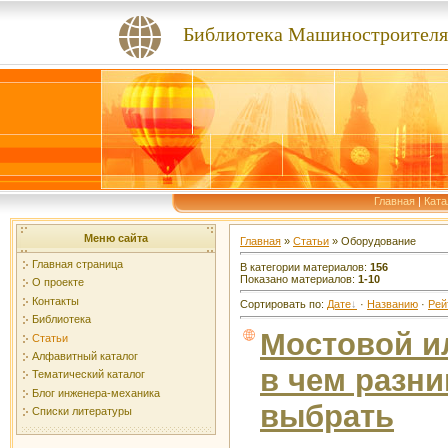
Библиотека Машиностроителя
Главная
|
Ката
Меню сайта
Главная
»
Статьи
» Оборудование
Главная страница
В категории материалов
:
156
Показано материалов
:
1-10
О проекте
Контакты
Сортировать по
:
Дате
·
Названию
·
Рей
Библиотека
Мостовой и
Статьи
Алфавитный каталог
в чем разни
Тематический каталог
Блог инженера-механика
выбрать
Списки литературы