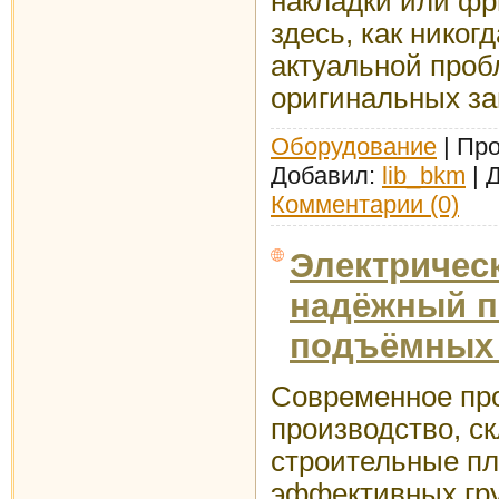
накладки или фр
здесь, как никог
актуальной проб
оригинальных за
Оборудование
| Про
Добавил:
lib_bkm
| 
Комментарии (0)
Электрическ
надёжный п
подъёмных 
Современное п
производство, ск
строительные п
эффективных гр