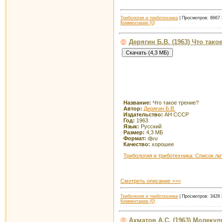
Трибология и триботехника
| Просмотров: 8667 
Комментарии (0)
Дерягин Б.В. (1963) Что тако
Название:
Что такое трение?
Автор:
Дерягин Б.В.
Издательство:
АН СССР
Год:
1963
Язык:
Русский
Размер:
4,3 МБ
Формат:
djvu
Качество:
хорошее
Трибология и триботехника: Список л
Смотреть описание >>>
Трибология и триботехника
| Просмотров: 3426 |
Комментарии (0)
Ахматов А.С. (1963) Молеку