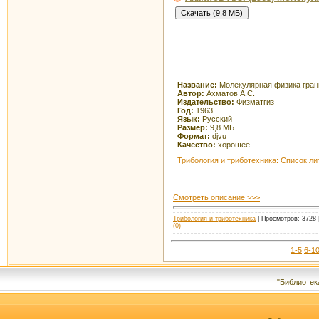
Название:
Молекулярная физика гран
Автор:
Ахматов А.С.
Издательство:
Физматгиз
Год:
1963
Язык:
Русский
Размер:
9,8 МБ
Формат:
djvu
Качество:
хорошее
Трибология и триботехника: Список л
Смотреть описание >>>
Трибология и триботехника
| Просмотров: 3728 |
(0)
1-5
6-1
"Библиотек