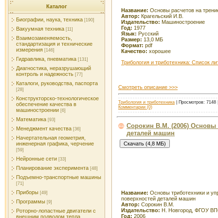
Каталог
Название:
Основы расчетов на трение
Автор:
Крагельский И.В.
Биографии, наука, техника
[190]
Издательство:
Машиностроение
Год:
1977
Вакуумная техника
[11]
Язык:
Русский
Взаимозаменяемость,
Размер:
13,0 МБ
стандартизация и технические
Формат:
pdf
измерения
[146]
Качество:
хорошее
Гидравлика, пневматика
[131]
Трибология и триботехника: Список л
Диагностика, неразрушающий
контроль и надежность
[77]
Каталоги, руководства, паспорта
Смотреть описание >>>
[28]
Конструкторско-технологическое
Трибология и триботехника
| Просмотров: 7148 
обеспечение качества в
Комментарии (0)
машиностроении
[6]
Математика
[93]
Сорокин В.М. (2006) Основы
Менеджмент качества
[36]
деталей машин
Начертательная геометрия,
инженерная графика, черчение
[59]
Нейронные сети
[33]
Планирование эксперимента
[48]
Подъемно-транспортные машины
[71]
Приборы
Название:
Основы триботехники и уп
[49]
поверхностей деталей машин
Программы
[9]
Автор:
Сорокин В.М.
Издательство:
Н. Новгород, ФГОУ В
Роторно-лопастные двигатели с
Год:
2006
внешним подводом тепла