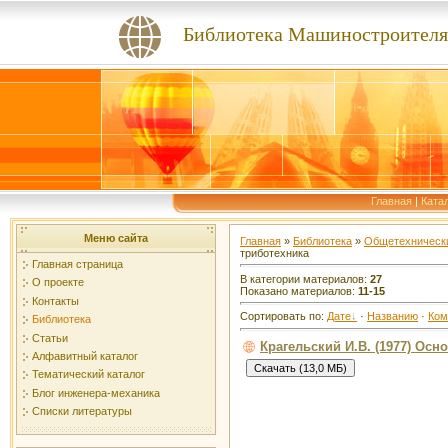
Библиотека Машиностроителя
Главная
|
Ката
Меню сайта
Главная
»
Библиотека
»
Общетехнически
триботехника
Главная страница
В категории материалов:
27
О проекте
Показано материалов:
11-15
Контакты
Сортировать по:
Дате
·
Названию
·
Ком
Библиотека
Статьи
Крагельский И.В. (1977) Осн
Алфавитный каталог
Тематический каталог
Блог инженера-механика
Списки литературы