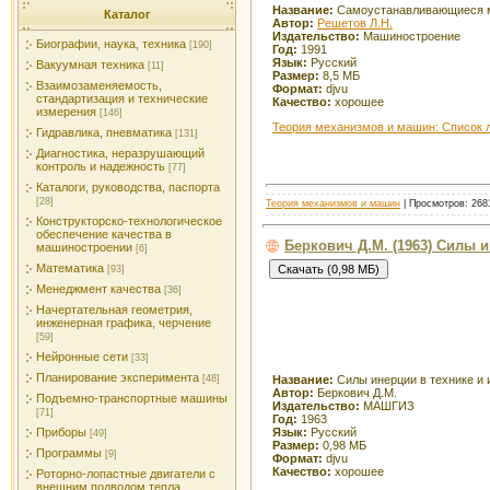
Название:
Самоустанавливающиеся м
Каталог
Автор:
Решетов Л.Н.
Издательство:
Машиностроение
Биографии, наука, техника
[190]
Год:
1991
Язык:
Русский
Вакуумная техника
[11]
Размер:
8,5 МБ
Взаимозаменяемость,
Формат:
djvu
стандартизация и технические
Качество:
хорошее
измерения
[146]
Теория механизмов и машин: Список 
Гидравлика, пневматика
[131]
Диагностика, неразрушающий
контроль и надежность
[77]
Каталоги, руководства, паспорта
[28]
Теория механизмов и машин
| Просмотров: 2681
Конструкторско-технологическое
обеспечение качества в
Беркович Д.М. (1963) Силы 
машиностроении
[6]
Математика
[93]
Менеджмент качества
[36]
Начертательная геометрия,
инженерная графика, черчение
[59]
Нейронные сети
[33]
Планирование эксперимента
Название:
Силы инерции в технике и
[48]
Автор:
Беркович Д.М.
Подъемно-транспортные машины
Издательство:
МАШГИЗ
[71]
Год:
1963
Язык:
Русский
Приборы
[49]
Размер:
0,98 МБ
Программы
[9]
Формат:
djvu
Качество:
хорошее
Роторно-лопастные двигатели с
внешним подводом тепла