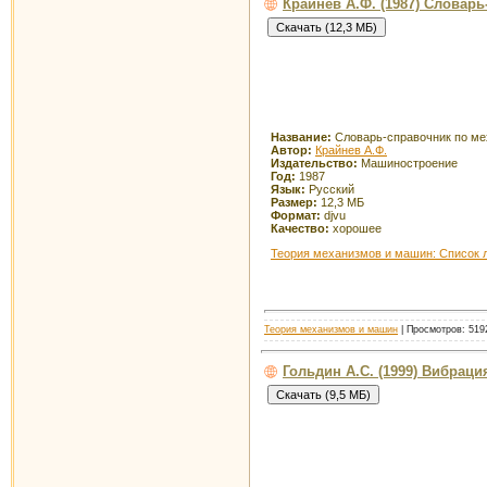
Крайнев А.Ф. (1987) Словар
Название:
Словарь-справочник по м
Автор:
Крайнев А.Ф.
Издательство:
Машиностроение
Год:
1987
Язык:
Русский
Размер:
12,3 МБ
Формат:
djvu
Качество:
хорошее
Теория механизмов и машин: Список 
Теория механизмов и машин
| Просмотров: 5192
Гольдин А.С. (1999) Вибрац