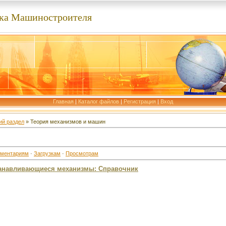
ка Машиностроителя
Главная
|
Каталог файлов
|
Регистрация
|
Вход
й раздел
» Теория механизмов и машин
ментариям
·
Загрузкам
·
Просмотрам
станавливающиеся механизмы: Справочник