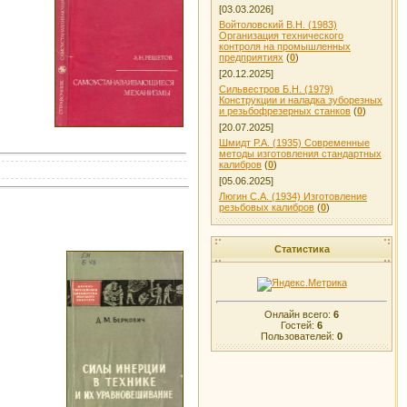
[03.03.2026]
Войтоловский В.Н. (1983)
Организация технического
контроля на промышленных
предприятиях
(
0
)
[20.12.2025]
Сильвестров Б.Н. (1979)
Конструкции и наладка зуборезных
и резьбофрезерных станков
(
0
)
[20.07.2025]
Шмидт Р.А. (1935) Современные
методы изготовления стандартных
калибров
(
0
)
[05.06.2025]
Люгин С.А. (1934) Изготовление
резьбовых калибров
(
0
)
Статистика
Онлайн всего:
6
Гостей:
6
Пользователей:
0