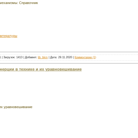
еханизмы: Справочник
литературы
 | Загрузок: 1413 | Добавил:
lib_bkm
| Дата:
29.11.2020
|
Комментарии (1)
инерции в технике и их уравновешивание
 их уравновешивание