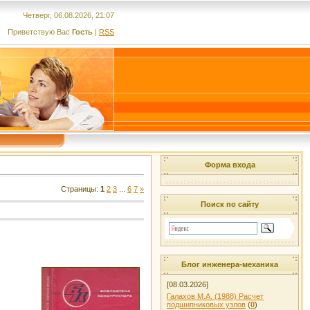
Четверг, 06.08.2026, 21:07
Приветствую Вас
Гость
|
RSS
Форма входа
Страницы:
1
2
3
...
6
7
»
Поиск по сайту
Блог инженера-механика
[08.03.2026]
Галахов М.А. (1988) Расчет
подшипниковых узлов
(
0
)