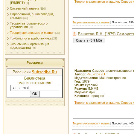
Теория механизмов и машин: Список 
(РЛДВПТ)
[3]
Системный анализ
[110]
Справочники, энциклопедии,
словари
[49]
Теория механизмов и машин
| Просмотров: 1914
Теория автоматического
управления
[29]
Теория механизмов и машин
[33]
Решетов Л.Н. (1979) Самоу
Трибология и триботехника
[27]
Экономика и организация
производства
[78]
Рассылки
Название:
Самоустанавливающиеся 
Рассылки
Subscribe.Ru
Автор:
Решетов Л.Н.
Библиотека
Издательство:
Машиностроение
Год:
1979
машиностроителя
Язык:
Русский
Размер:
5,9 МБ
Формат:
djvu
Качество:
среднее
Теория механизмов и машин: Список 
Теория механизмов и машин
| Просмотров: 4008