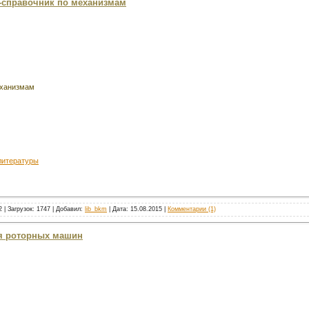
ь-справочник по механизмам
еханизмам
литературы
 | Загрузок: 1747 | Добавил:
lib_bkm
| Дата:
15.08.2015
|
Комментарии (1)
ия роторных машин