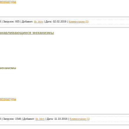
литературы
 | Загрузок: 935 | Добавил:
lib_bkm
| Дата:
02.02.2019
|
Комментарии (1)
станавливающиеся механизмы
механизмы
литературы
 | Загрузок: 1546 | Добавил:
lib_bkm
| Дата:
11.10.2016
|
Комментарии (1)