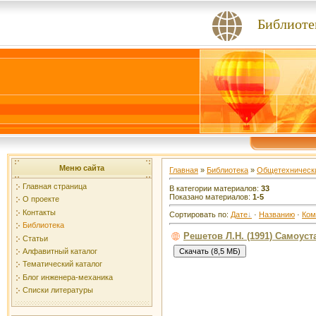
Библиоте
Меню сайта
Главная
»
Библиотека
»
Общетехнически
Главная страница
В категории материалов:
33
Показано материалов:
1-5
О проекте
Контакты
Сортировать по:
Дате
·
Названию
·
Ком
Библиотека
Решетов Л.Н. (1991) Самоу
Статьи
Алфавитный каталог
Тематический каталог
Блог инженера-механика
Списки литературы