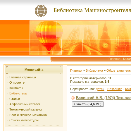
Библиотека Машиностроителя
Главная
|
Ката
Меню сайта
Главная
»
Библиотека
»
Общетехнически
Главная страница
В категории материалов:
11
Показано материалов:
1-5
О проекте
Контакты
Сортировать по:
Дате
·
Названию
·
Ком
Библиотека
Балицкий А.В. (1974) Техно
Статьи
Алфавитный каталог
Тематический каталог
Блог инженера-механика
Списки литературы