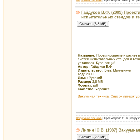
Вакуумная техника
| Просмотров: 1463 | Загруз
Гайдуков В.Ф. (2009) Проек
испытательных стендов и те
Название:
Проектирование и расчет 
систем испытательных стендов и тех
установок. Курс лекций
Автор:
Гайдуков В.Ф.
Издательство:
Киев, Миллениум
Год:
2009
Язык:
Русский
Размер:
3,8 МБ
Формат:
pdf
Качество:
хорошее
Вакуумная техника: Список литерату
Вакуумная техника
| Просмотров: 1106 | Загруз
Липин Ю.В. (1987) Вакуумн