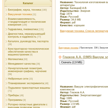
Название:
Технология изготовления 
Каталог
аппаратуры
Автор:
Балицкий А.В.
Биографии, наука, техника
[190]
Издательство:
Энергия
Год:
1974
Вакуумная техника
[11]
Язык:
Русский
Взаимозаменяемость,
Размер:
34,6 МБ
стандартизация и технические
Формат:
pdf
измерения
[146]
Качество:
хорошее
Гидравлика, пневматика
[131]
Вакуумная техника: Список литерату
Диагностика, неразрушающий
контроль и надежность
[77]
Каталоги, руководства, паспорта
[28]
Вакуумная техника
| Просмотров: 336 | Загрузо
Конструкторско-технологическое
обеспечение качества в
машиностроении
[6]
Глазков А.А. (1985) Вакуум
Математика
[93]
Менеджмент качества
[36]
Начертательная геометрия,
инженерная графика, черчение
[59]
Нейронные сети
[33]
Планирование эксперимента
[48]
Название:
Вакуум электрофизических
Подъемно-транспортные машины
комплексов
[71]
Автор:
Глазков А.А.
Издательство:
Энергоатомиздат
Приборы
[49]
Год:
1985
Программы
[9]
Язык:
Русский
Размер:
2,9 МБ
Роторно-лопастные двигатели с
Формат:
pdf
внешним подводом тепла