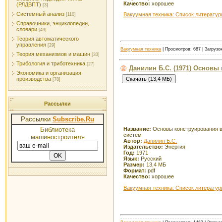
Качество:
хорошее
(РЛДВПТ)
[3]
Системный анализ
Вакуумная техника: Список литерату
[110]
Справочники, энциклопедии,
словари
[49]
Теория автоматического
управления
[29]
Вакуумная техника
| Просмотров: 687 | Загрузо
Теория механизмов и машин
[33]
Трибология и триботехника
[27]
Данилин Б.С. (1971) Основы
Экономика и организация
производства
[78]
Рассылки
Рассылки
Subscribe.Ru
Библиотека
Название:
Основы конструирования 
систем
машиностроителя
Автор:
Данилин Б.С.
Издательство:
Энергия
Год:
1971
Язык:
Русский
Размер:
13,4 МБ
Формат:
pdf
Качество:
хорошее
Вакуумная техника: Список литерату