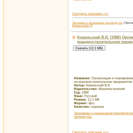
Смотреть описание >>>
Экономика и организация производства
| Просмо
Комментарии (0)
Ковальский В.И. (1986) Орг
машиностроительном предп
Название:
Организация и планирован
на машиностроительном предприятии
Автор:
Ковальский В.И.
Издательство:
Машиностроение
Год:
1986
Язык:
Русский
Размер:
12,1 МБ
Формат:
djvu
Качество:
хорошее
Экономика и организация производств
литературы
Смотреть описание >>>