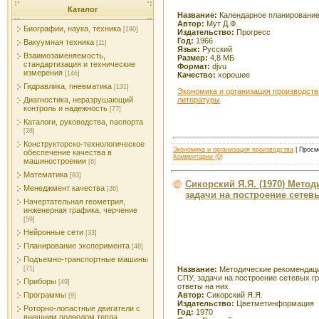
Каталог
Название:
Календарное планировани
Автор:
Мут Д.Ф.
Биографии, наука, техника
[190]
Издательство:
Прогресс
Год:
1966
Вакуумная техника
[11]
Язык:
Русский
Взаимозаменяемость,
Размер:
4,8 МБ
стандартизация и технические
Формат:
djvu
измерения
[146]
Качество:
хорошее
Гидравлика, пневматика
[131]
Экономика и организация производств
литературы
Диагностика, неразрушающий
контроль и надежность
[77]
Каталоги, руководства, паспорта
[28]
Конструкторско-технологическое
Экономика и организация производства
| Просмо
обеспечение качества в
Комментарии (0)
машиностроении
[6]
Математика
[93]
Сикорский Я.Я. (1970) Мето
Менеджмент качества
[36]
задачи на построение сетев
Начертательная геометрия,
инженерная графика, черчение
[59]
Нейронные сети
[33]
Планирование эксперимента
[48]
Подъемно-транспортные машины
Название:
Методические рекомендаци
[71]
СПУ, задачи на построение сетевых г
Приборы
[49]
ответы на них
Автор:
Сикорский Я.Я.
Программы
[9]
Издательство:
Цветметинформация
Роторно-лопастные двигатели с
Год:
1970
внешним подводом тепла