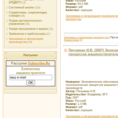
Язык:
Русский
(РЛДВПТ)
[3]
Размер:
83,3 МБ
Формат:
pdf
Системный анализ
[110]
Качество:
хорошее
Справочники, энциклопедии,
словари
Экономика и организация производств
[49]
литературы
Теория автоматического
управления
[29]
Теория механизмов и машин
[33]
Трибология и триботехника
[27]
Экономика и организация производства
| Просмо
Экономика и организация
Комментарии (0)
производства
[78]
Пичужкин И.В. (2007) Эконо
процессов машиностроител
Рассылки
Рассылки
Subscribe.Ru
Библиотека
машиностроителя
Название:
Экономическое обоснован
технологических процессов машинос
производств
Автор:
Пичужкин И.В.
Издательство:
Владимир, ВГУ
Год:
2007
Язык:
Русский
Размер:
1,3 МБ
Формат:
pdf
Качество:
хорошее
Экономика и организация производств