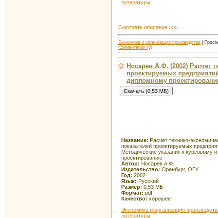
литературы
Смотреть описание >>>
Экономика и организация производства
| Просмо
Комментарии (0)
Носарев А.Ф. (2002) Расчет 
проектируемых предприятий
дипломному проектирован
Название:
Расчет технико-экономиче
показателей проектируемых предприя
Методические указания к курсовому 
проектированию
Автор:
Носарев А.Ф.
Издательство:
Оренбург, ОГУ
Год:
2002
Язык:
Русский
Размер:
0,53 МБ
Формат:
pdf
Качество:
хорошее
Экономика и организация производств
литературы