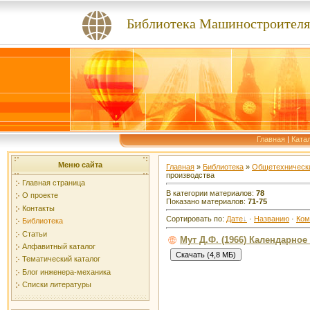
Библиотека Машиностроителя
Главная
|
Ката
Меню сайта
Главная
»
Библиотека
»
Общетехнически
производства
Главная страница
В категории материалов:
78
О проекте
Показано материалов:
71-75
Контакты
Сортировать по:
Дате
·
Названию
·
Ком
Библиотека
Статьи
Мут Д.Ф. (1966) Календарно
Алфавитный каталог
Тематический каталог
Блог инженера-механика
Списки литературы