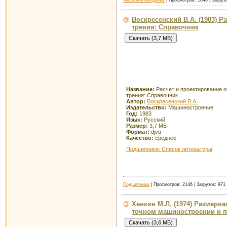
Воскресенский В.А. (1983) 
трения: Справочник
Название:
Расчет и проектирование о
трения: Справочник
Автор:
Воскресенский В.А.
Издательство:
Машиностроение
Год:
1983
Язык:
Русский
Размер:
3,7 МБ
Формат:
djvu
Качество:
среднее
Подшипники: Список литературы
Подшипники
| Просмотров: 2146 | Загрузок: 971
Хенкин М.Л. (1974) Размерн
точном машиностроении и 