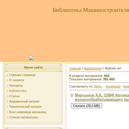
Библиотека Машиностроителя
Главная
|
Ката
Меню сайта
Главная
»
Библиотека
» Файлов нет
Главная страница
В разделе материалов:
918
Показано материалов:
391-400
О проекте
Контакты
Сортировать по:
Дате
·
Названию
·
Ком
Библиотека
Мартынов А.К. (1984) Автом
Статьи
механообрабатывающего про
Алфавитный каталог
Тематический каталог
Блог инженера-механика
Списки литературы