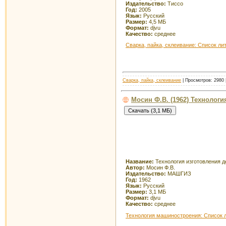
Издательство:
Тиссо
Год:
2005
Язык:
Русский
Размер:
4,5 МБ
Формат:
djvu
Качество:
среднее
Сварка, пайка, склеивание: Список ли
Сварка, пайка, склеивание
| Просмотров: 2980 
Мосин Ф.В. (1962) Технологи
Название:
Технология изготовления д
Автор:
Мосин Ф.В.
Издательство:
МАШГИЗ
Год:
1962
Язык:
Русский
Размер:
3,1 МБ
Формат:
djvu
Качество:
среднее
Технология машиностроения: Список 