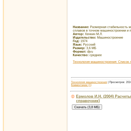
Название:
Размерная стабильность м
сплавов в точном машиностроении и 
Автор:
Хенкин М.Л.
Издательство:
Машиностроение
Год:
1974
Язык:
Русский
Размер:
3,6 МБ
Формат:
djvu
Качество:
среднее
Технология машиностроения: Список 
Технология машиностроения
| Просмотров: 2024
Комментарии (1)
Ермолов И.Н. (2004) Расчет
справочник)