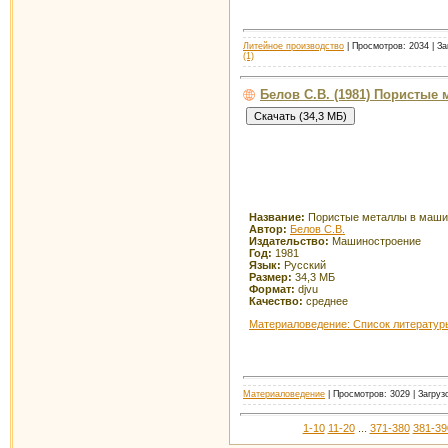
Литейное производство
| Просмотров: 2034 | За
(1)
Белов С.В. (1981) Пористые
Название:
Пористые металлы в маши
Автор:
Белов С.В.
Издательство:
Машиностроение
Год:
1981
Язык:
Русский
Размер:
34,3 МБ
Формат:
djvu
Качество:
среднее
Материаловедение: Список литератур
Материаловедение
| Просмотров: 3029 | Загруз
1-10
11-20
...
371-380
381-39