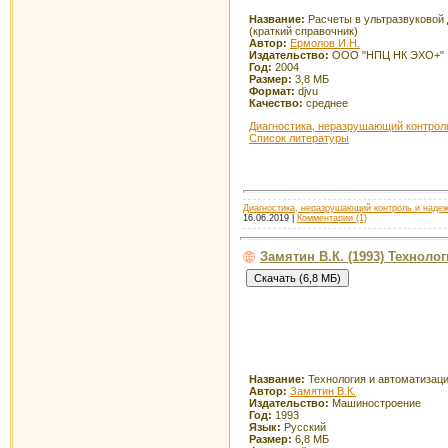
Название:
Расчеты в ультразвуковой
(краткий справочник)
Автор:
Ермолов И.Н.
Издательство:
ООО "НПЦ НК ЭХО+"
Год:
2004
Размер:
3,8 МБ
Формат:
djvu
Качество:
среднее
Диагностика, неразрушающий контроль
Список литературы
Диагностика, неразрушающий контроль и наде
16.06.2019
|
Комментарии (1)
Замятин В.К. (1993) Техноло
Название:
Технология и автоматизаци
Автор:
Замятин В.К.
Издательство:
Машиностроение
Год:
1993
Язык:
Русский
Размер:
6,8 МБ