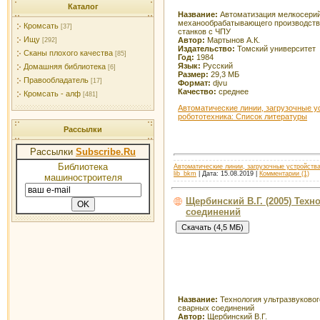
Каталог
Название:
Автоматизация мелкосери
механообрабатывающего производств
Кромсать
[37]
станков с ЧПУ
Ищу
Автор:
Мартынов А.К.
[292]
Издательство:
Томский университет
Сканы плохого качества
[85]
Год:
1984
Язык:
Русский
Домашняя библиотека
[6]
Размер:
29,3 МБ
Правообладатель
[17]
Формат:
djvu
Качество:
среднее
Кромсать - алф
[481]
Автоматические линии, загрузочные у
робототехника: Список литературы
Рассылки
Рассылки
Subscribe.Ru
Библиотека
Автоматические линии, загрузочные устройства
lib_bkm
| Дата:
15.08.2019
|
Комментарии (1)
машиностроителя
Щербинский В.Г. (2005) Тех
соединений
Название:
Технология ультразвуковог
сварных соединений
Автор:
Щербинский В.Г.