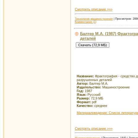
Смотреть описание >>>
Технология машиностроения
| Просмотров: 2886
Комментарии (1)
Балтер М.А. (1987) Фрактог
деталей
Название:
Фрактография - средство д
разрушенных деталей
Автор:
Балтер М.А.
Издательство:
Машиностроение
Год:
1987
Язык:
Русский
Размер:
72,9 МБ
Формат:
pdf
Качество:
среднее
Материаловедение: Список литератур
Смотреть описание >>>
Материаловедение
| Просмотров: 1840 | Загруз