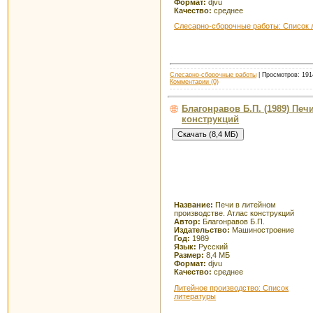
Формат:
djvu
Качество:
среднее
Слесарно-сборочные работы: Список 
Слесарно-сборочные работы
| Просмотров: 1914
Комментарии (0)
Благонравов Б.П. (1989) Печ
конструкций
Название:
Печи в литейном
производстве. Атлас конструкций
Автор:
Благонравов Б.П.
Издательство:
Машиностроение
Год:
1989
Язык:
Русский
Размер:
8,4 МБ
Формат:
djvu
Качество:
среднее
Литейное производство: Список
литературы