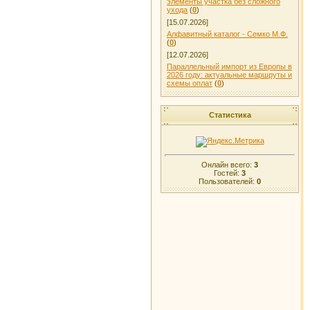
элементы участка без сложного
ухода
(
0
)
[15.07.2026]
Алфавитный каталог - Семко М.Ф.
(
0
)
[12.07.2026]
Параллельный импорт из Европы в
2026 году: актуальные маршруты и
схемы оплат
(
0
)
Статистика
Онлайн всего:
3
Гостей:
3
Пользователей:
0