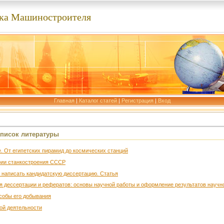
ка Машиностроителя
Главная
|
Каталог статей
|
Регистрация
|
Вход
Список литературы
е. От египетских пирамид до космических станций
ории станкостроения СССР
 и написать кандидатскую диссертацию. Статья
ия дессертации и рефератов: основы научной работы и оформление результатов научн
особы его добывания
ной деятельности