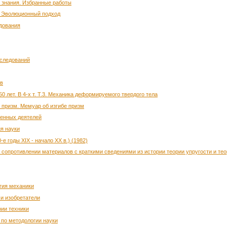
го знания. Избранные работы
е. Эволюционный подход
едования
сследований
ев
0 лет. В 4-х т. Т.3. Механика деформируемого твердого тела
 призм. Мемуар об изгибе призм
енных деятелей
ия науки
е годы XIX - начало XX в.) (1982)
о сопротивлении материалов с краткими сведениями из истории теории упругости и те
огия механики
 и изобретатели
рии техники
 по методологии науки