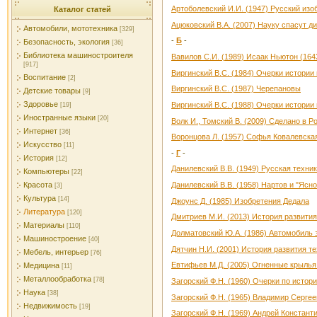
Артоболевский И.И. (1947) Русский изо
Каталог статей
Ацюковский В.А. (2007) Науку спасут д
Автомобили, мототехника
[329]
-
Б
-
Безопасность, экология
[36]
Библиотека машиностроителя
Вавилов С.И. (1989) Исаак Ньютон (164
[917]
Виргинский В.С. (1984) Очерки истории н
Воспитание
[2]
Виргинский В.С. (1987) Черепановы
Детские товары
[9]
Здоровье
Виргинский В.С. (1988) Очерки истории 
[19]
Иностранные языки
[20]
Волк И., Томский В. (2009) Сделано в Р
Интернет
[36]
Воронцова Л. (1957) Софья Ковалевская
Искусство
[11]
-
Г
-
История
[12]
Данилевский В.В. (1949) Русская техни
Компьютеры
[22]
Красота
Данилевский В.В. (1958) Нартов и "Яс
[3]
Культура
[14]
Джоунс Д. (1985) Изобретения Дедала
Литература
[120]
Дмитриев М.И. (2013) История развития
Материалы
[110]
Долматовский Ю.А. (1986) Автомобиль з
Машиностроение
[40]
Дятчин Н.И. (2001) История развития т
Мебель, интерьер
[76]
Евтифьев М.Д. (2005) Огненные крылья
Медицина
[11]
Металлообработка
[78]
Загорский Ф.Н. (1960) Очерки по истор
Наука
[38]
Загорский Ф.Н. (1965) Владимир Серге
Недвижимость
[19]
Загорский Ф.Н. (1969) Андрей Констант