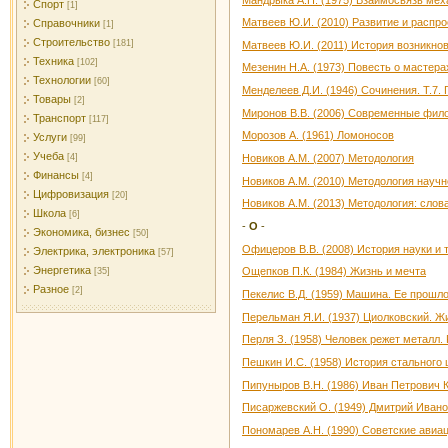
Спорт
[1]
Матвеев Ю.И. (2010) Развитие и распро
Справочники
[1]
Строительство
[181]
Матвеев Ю.И. (2011) История возникно
Техника
[102]
Мезенин Н.А. (1973) Повесть о мастера
Технологии
[60]
Менделеев Д.И. (1946) Сочинения. Т.7.
Товары
[2]
Миронов В.В. (2006) Современные фил
Транспорт
[117]
Морозов А. (1961) Ломоносов
Услуги
[99]
Учеба
[4]
Новиков А.М. (2007) Методология
Финансы
[4]
Новиков А.М. (2010) Методология науч
Цифровизация
[20]
Новиков А.М. (2013) Методология: сло
Школа
[6]
-
О
-
Экономика, бизнес
[50]
Офицеров В.В. (2008) История науки и 
Электрика, электроника
[57]
Энергетика
Ощепков П.К. (1984) Жизнь и мечта
[35]
Разное
[2]
Пекелис В.Д. (1959) Машина. Ее прошл
Перельман Я.И. (1937) Циолковский. Ж
Перля З. (1958) Человек режет металл.
Пешкин И.С. (1958) История стального
Пипуныров В.Н. (1986) Иван Петрович 
Писаржевский О. (1949) Дмитрий Ивано
Пономарев А.Н. (1990) Советские авиа