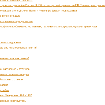
странение дизелей в России. К 100-летию русской привилегии Г.В. Тринклера на дизел
вения двигателя Дизеля. Памяти Рудольфа Дизеля посвящается
х железного дела
 Геофизика и гидродинамика
ософские проблемы естественных, технических и социально-гуманитарных наук
ного исследования
варь системы основных понятий
техники: конспект лекций
ое, настоящее и будущее
изнь и технические идеи
 Рассказы о станках
 шарика
Кулибин
вич Менделеев. 1834-1907
ционные конструкторы