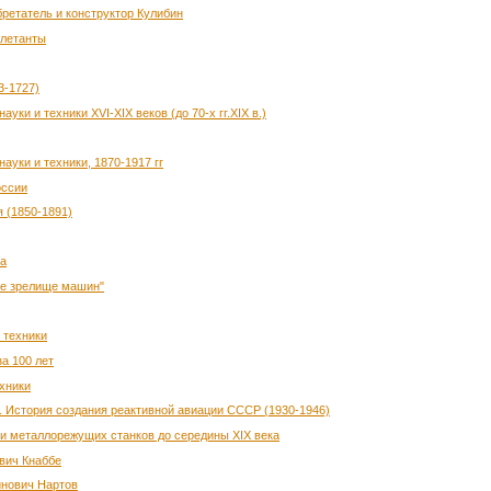
бретатель и конструктор Кулибин
илетанты
3-1727)
ауки и техники XVI-XIX веков (до 70-х гг.XIX в.)
науки и техники, 1870-1917 гг
оссии
 (1850-1891)
ка
ное зрелище машин"
 техники
а 100 лет
ехники
. История создания реактивной авиации СССР (1930-1946)
ии металлорежущих станков до середины XIX века
евич Кнаббе
инович Нартов