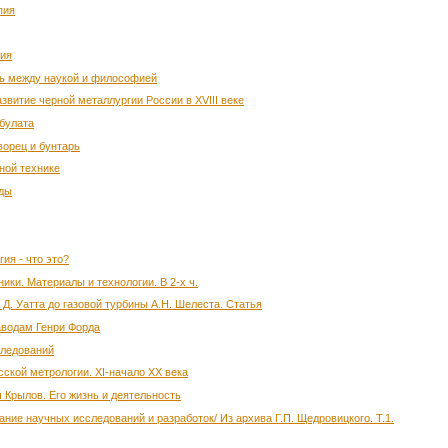
пия
ния
зь между наукой и философией
звитие черной металлургии России в XVIII веке
 булата
ворец и бунтарь
тной технике
уды
ия - что это?
ники. Материалы и технологии. В 2-х ч.
Д. Уатта до газовой турбины А.Н. Шелеста. Статья
аводам Генри Форда
следований
сской метрологии. XI-начало XX века
 Крылов. Его жизнь и деятельность
ние научных исследований и разработок/ Из архива Г.П. Щедровицкого. Т.1.