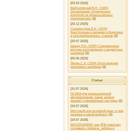
[03.03.2026]
Войтоловский В.Н. (1983)
Организация технического
контроля на промышленных
предприятиях
(
0
)
[20.12.2025]
Сильвестров Б.Н. (1979)
Конструкции и наладка зуборезных
и резьбофрезерных станков
(
0
)
[20.07.2025]
Шмидт Р.А. (1935) Современные
методы изготовления стандартных
калибров
(
0
)
[05.06.2025]
Люгин С.А. (1934) Изготовление
резьбовых калибров
(
0
)
Статьи
[31.07.2026]
SCADA для промышленной
автоматизации: какие задачи
решают современные системы
(
0
)
[19.07.2026]
Мостовой или козловой кран: в чем
разница и какой выбрать
(
0
)
[18.07.2026]
WOODGRAND: как ДПК помогает
создавать террасы, заборы и