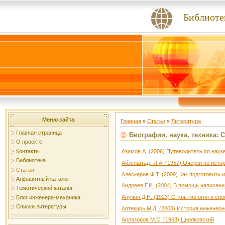
Библиоте
Меню сайта
Главная
»
Статьи
»
Литература
Главная страница
Биографии, наука, техника: 
О проекте
Контакты
Азимов А. (2006) Путеводитель по наук
Библиотека
Айзенштадт Л.А. (1957) Очерки по ист
Статьи
Алескеров Ф.Т. (2009) Как подготовить
Алфавитный каталог
Андреев Г.И. (2004) В помощь написан
Тематический каталог
Анучин Д.Н. (1923) Открытие огня и сп
Блог инженера-механика
Списки литературы
Аптекарь М.Д. (2003) История инженер
Арлазоров М.С. (1963) Циолковский