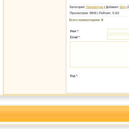
Категория
:
Литература
|
Добавил
:
bkm
(1
Просмотров
:
8849
|
Рейтинг
:
5.0
/
2
Всего комментариев
:
0
Имя *:
Email *:
Код *: