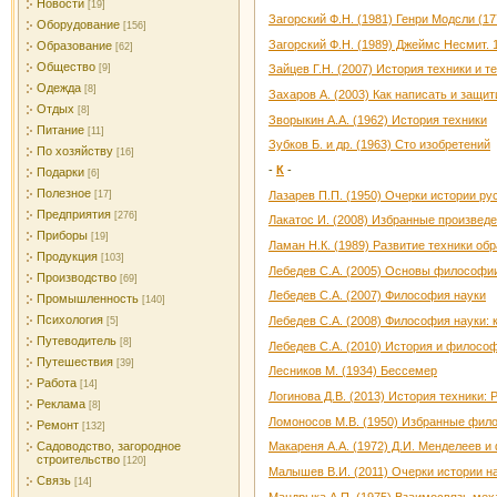
Новости
[19]
Загорский Ф.Н. (1981) Генри Модсли (17
Оборудование
[156]
Загорский Ф.Н. (1989) Джеймс Несмит. 
Образование
[62]
Общество
[9]
Зайцев Г.Н. (2007) История техники и т
Одежда
[8]
Захаров А. (2003) Как написать и защи
Отдых
[8]
Зворыкин А.А. (1962) История техники
Питание
[11]
Зубков Б. и др. (1963) Сто изобретений
По хозяйству
[16]
-
К
-
Подарки
[6]
Полезное
Лазарев П.П. (1950) Очерки истории ру
[17]
Предприятия
[276]
Лакатос И. (2008) Избранные произвед
Приборы
[19]
Ламан Н.К. (1989) Развитие техники о
Продукция
[103]
Лебедев С.А. (2005) Основы философи
Производство
[69]
Лебедев С.А. (2007) Философия науки
Промышленность
[140]
Психология
Лебедев С.А. (2008) Философия науки: 
[5]
Путеводитель
[8]
Лебедев С.А. (2010) История и филосо
Путешествия
[39]
Лесников М. (1934) Бессемер
Работа
[14]
Логинова Д.В. (2013) История техники:
Реклама
[8]
Ломоносов М.В. (1950) Избранные фил
Ремонт
[132]
Садоводство, загородное
Макареня А.А. (1972) Д.И. Менделеев 
строительство
[120]
Малышев В.И. (2011) Очерки истории н
Связь
[14]
Мандрыка А.П. (1975) Взаимосвязь меха