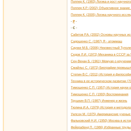
Поппер К. (1983) Логика и рост научно
Поппер К.Р. (2002) Объективное знани
Поппер К. (2005) Логика научного иссл
-
Р
-
-
С
-
Сабитов Р.А. (2002) Основы научных и
Садошенко С. (1987) Я - атоммаш
Саукке М.Б. (2006) Неизвестный Тупол
Седов Л.И. (1972) Механика в СССР за 5
Сен-Венан Б. (1961) Мемуар о кручении
Смайльс С. (1872) Биографии промышл
Степин В.С. (2011) История и философ
Техника в ее историческом развитии (70-
Тимошенко С.П. (1957) История науки 
Тимошенко С.П. (1993) Воспоминания
Трушкин В.П. (1987) Инженер и жизнь
Тюлина И.А. (1979) История и методол
Уилсон М. (1975) Американские ученые
Фальковский Н.И. (1950) Москва в исто
Фейерабенд П. (1986) Избранные труды