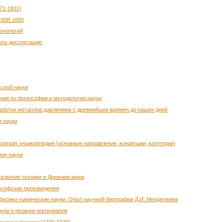
71-1831)
1808-1890
ехнологий
тить диссертацию
сской науки
ения по философии и методологии науки
бработки металлов давлением с древнейших времён до наших дней
и науки
краткая энциклопедия (основные направления, концепции, категории)
фия науки
 Развитие техники в Древнем мире
ософские произведения
и физико-химические науки. Опыт научной биографии Д.И. Менделеева
ауки о резании материалов
ники и техники (1770-1970)