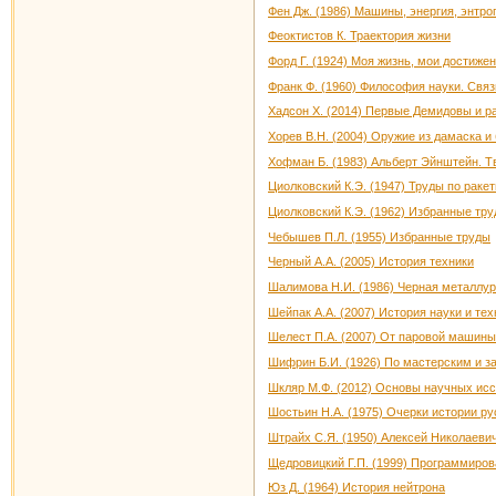
Фен Дж. (1986) Машины, энергия, энтро
Феоктистов К. Траектория жизни
Форд Г. (1924) Моя жизнь, мои достиже
Франк Ф. (1960) Философия науки. Свя
Хадсон Х. (2014) Первые Демидовы и ра
Хорев В.Н. (2004) Оружие из дамаска и
Хофман Б. (1983) Альберт Эйнштейн. Т
Циолковский К.Э. (1947) Труды по раке
Циолковский К.Э. (1962) Избранные тр
Чебышев П.Л. (1955) Избранные труды
Черный А.А. (2005) История техники
Шалимова Н.И. (1986) Черная металлург
Шейпак А.А. (2007) История науки и тех
Шелест П.А. (2007) От паровой машины 
Шифрин Б.И. (1926) По мастерским и з
Шкляр М.Ф. (2012) Основы научных ис
Шостьин Н.А. (1975) Очерки истории ру
Штрайх С.Я. (1950) Алексей Николаевич
Щедровицкий Г.П. (1999) Программирова
Юз Д. (1964) История нейтрона