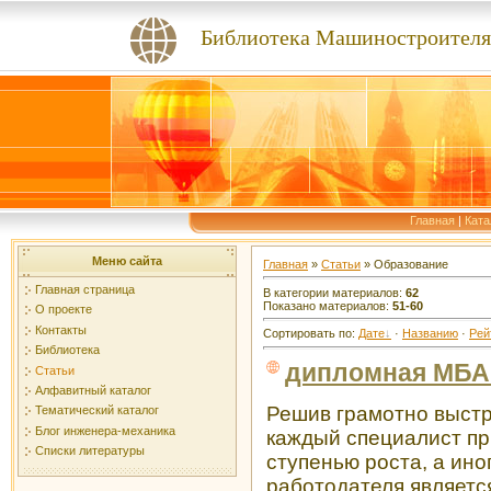
Библиотека Машиностроителя
Главная
|
Ката
Меню сайта
Главная
»
Статьи
» Образование
Главная страница
В категории материалов
:
62
Показано материалов
:
51-60
О проекте
Контакты
Сортировать по
:
Дате
·
Названию
·
Рей
Библиотека
дипломная МБА 
Статьи
Алфавитный каталог
Решив грамотно выстр
Тематический каталог
Блог инженера-механика
каждый специалист пр
Списки литературы
ступенью роста, а ин
работодателя являетс