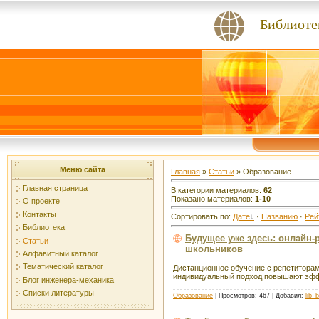
Библиоте
Меню сайта
Главная
»
Статьи
» Образование
Главная страница
В категории материалов
:
62
Показано материалов
:
1-10
О проекте
Контакты
Сортировать по
:
Дате
·
Названию
·
Рей
Библиотека
Будущее уже здесь: онлайн
Статьи
школьников
Алфавитный каталог
Тематический каталог
Дистанционное обучение с репетитора
индивидуальный подход повышают эффе
Блог инженера-механика
Списки литературы
Образование
| Просмотров: 467 | Добавил:
lib_