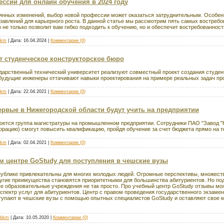
ссий для онлайн обучения в 2024 году
оянных изменений, выбор новой профессии может оказаться затруднительным. Особенн
равлений для карьерного роста. В данной статье мы рассмотрим пять самых востреб
о не только позволит вам гибко подходить к обучению, но и обеспечит востребованност
bkm
| Дата:
16.04.2024
|
Комментарии (0)
т студенческое конструкторское бюро
арственный технический университет реализуют совместный проект создания студен
 будущие инженеры оттачивают навыки проектирования на примере реальных задач про
bkm
| Дата:
22.04.2021
|
Комментарии (0)
ервые в Нижегородской области будут учить на предприятии
оется группа магистратуры на промышленном предприятии. Сотрудники ПАО "Завод "
ацию) смогут повысить квалификацию, пройдя обучение за счет бюджета прямо на т
bkm
| Дата:
02.04.2021
|
Комментарии (0)
м центре GoStudy для поступления в чешские вузы
публике привлекательны для многих молодых людей. Огромные перспективы, множест
угие преимущества становятся приоритетными для большинства абитуриентов. Но по
е образовательные учреждения не так просто. Про учебный центр GoStudy отзывы мож
пектр услуг для абитуриентов. Центр с правом проведения государственного экзаме
тупают в чешские вузы с помощью опытных специалистов GoStudy и оставляют свое м
_bkm
| Дата:
10.05.2020
|
Комментарии (0)