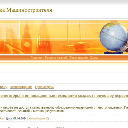
ка Машиностроителя
Главная
|
Каталог статей
|
Регистрация
|
Вход
тингу
·
Комментариям
·
Просмотрам
-репетиторы и инновационные технологии создают новую эру персо
ми открывает доступ к качественному образованию независимо от местоположения. И
ктивность занятий и мотивацию учеников.
bkm
| Дата:
07.08.2024
|
Комментарии (0)