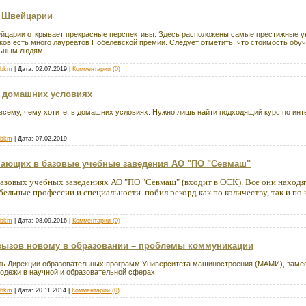
в Швейцарии
йцарии открывает прекрасные перспективы. Здесь расположены самые престижные у
ков есть много лауреатов Нобелевской премии. Следует отметить, что стоимость обу
льным людям.
_bkm
| Дата:
02.07.2019
|
Комментарии (0)
 домашних условиях
всему, чему хотите, в домашних условиях. Нужно лишь найти подходящий курс по и
_bkm
| Дата:
07.02.2019
пающих в базовые учебные заведения АО "ПО "Севмаш"
азовых учебных заведениях АО "ПО "Севмаш" (входит в ОСК). Все они находят
ельные профессии и специальности побил рекорд как по количеству, так и по 
_bkm
| Дата:
08.09.2016
|
Комментарии (0)
вызов новому в образовании – проблемы коммуникации
ль Дирекции образовательных программ Университета машиностроения (МАМИ), заме
одежи в научной и образовательной сферах.
_bkm
| Дата:
20.11.2014
|
Комментарии (0)