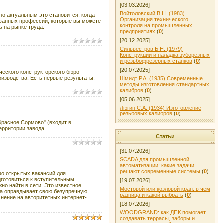
[03.03.2026]
Войтоловский В.Н. (1983)
о актуальным это становится, когда
Организация технического
ованных профессий, которые вы можете
контроля на промышленных
ь на рынке труда.
предприятиях
(
0
)
[20.12.2025]
Сильвестров Б.Н. (1979)
Конструкции и наладка зуборезных
и резьбофрезерных станков
(
0
)
[20.07.2025]
ческого конструкторского бюро
изводства. Есть первые результаты.
Шмидт Р.А. (1935) Современные
методы изготовления стандартных
калибров
(
0
)
[05.06.2025]
Люгин С.А. (1934) Изготовление
резьбовых калибров
(
0
)
Красное Сормово" (входит в
ерритории завода.
Статьи
[31.07.2026]
SCADA для промышленной
автоматизации: какие задачи
решают современные системы
(
0
)
во открытых вакансий для
дготовиться к вступительным
[19.07.2026]
но найти в сети. Это известное
Мостовой или козловой кран: в чем
на оправдывает свою безупречную
разница и какой выбрать
(
0
)
нение на авторитетных интернет-
[18.07.2026]
WOODGRAND: как ДПК помогает
создавать террасы, заборы и