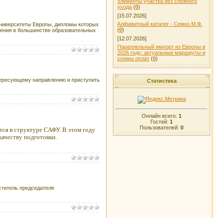
элементы участка без сложного
ухода
(
0
)
[15.07.2026]
Алфавитный каталог - Семко М.Ф.
ниверситеты Европы, дипломы которых
(
0
)
чения в большинстве образовательных
[12.07.2026]
Параллельный импорт из Европы в
2026 году: актуальные маршруты и
схемы оплат
(
0
)
нтересующему направлению и приступить
Статистика
Онлайн всего:
1
Гостей:
1
Пользователей:
0
ся в структуре САФУ. В этом году
качеству подготовки.
ститель председателя