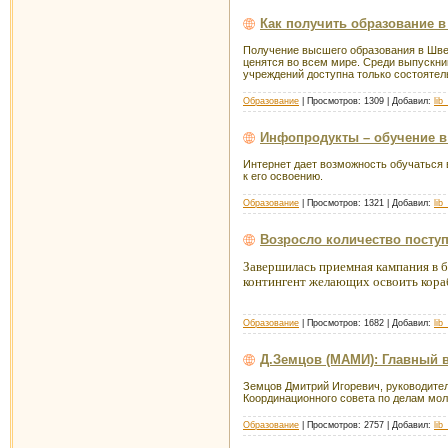
Как получить образование 
Получение высшего образования в Шве
ценятся во всем мире. Среди выпускни
учреждений доступна только состояте
Образование
| Просмотров: 1309 | Добавил:
lib
Инфопродукты – обучение в
Интернет дает возможность обучаться 
к его освоению.
Образование
| Просмотров: 1321 | Добавил:
lib
Возросло количество посту
Завершилась приемная кампания в б
контингент желающих освоить кораб
Образование
| Просмотров: 1682 | Добавил:
lib
Д.Земцов (МАМИ): Главный 
Земцов Дмитрий Игоревич, руководите
Координационного совета по делам мол
Образование
| Просмотров: 2757 | Добавил:
lib