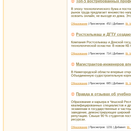
Топ-5 востребованных профе
В эпоху технологического бума и пост
рынок труда предлагает множество нап
освоить онлайн, не выходя из дома. Эт
Образование
| Просмотров: 452 | Добавил:
lib_
Ростсельмаш и ДГТУ создаю
Компания Ростсельмаш и Донской госуд
технологической оснастки. В новом КБ
Образование
| Просмотров: 714 | Добавил:
lib_
Магистрантов-инженеров вп
В Нижегородской области впервые откр
Объединенную судостроительную корпор
Образование
| Просмотров: 685 | Добавил:
lib_
Правда в отзывах об учебно
Образование и карьера в Чешской Рес
квалифицированных специалистов и др
экзаменам в государственные и частны
заведение, демонстрирующее широкий с
репутацию. Свыше 90 % студентов пос
ресурсах.
Образование
| Просмотров: 1231 | Добавил:
lib