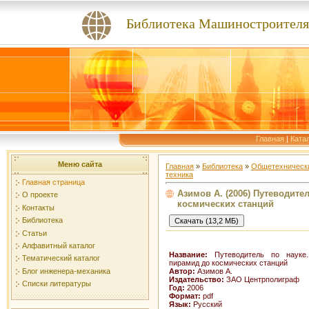
Библиотека Машиностроителя
Главная
|
Ката
Меню сайта
Главная
»
Библиотека
»
Общетехнически
техника
Главная страница
Азимов А. (2006) Путеводите
О проекте
космических станций
Контакты
Библиотека
Статьи
Алфавитный каталог
Название:
Путеводитель по науке.
Тематический каталог
пирамид до космических станций
Автор:
Азимов А.
Блог инженера-механика
Издательство:
ЗАО Центрполиграф
Списки литературы
Год:
2006
Формат:
pdf
Язык:
Русский