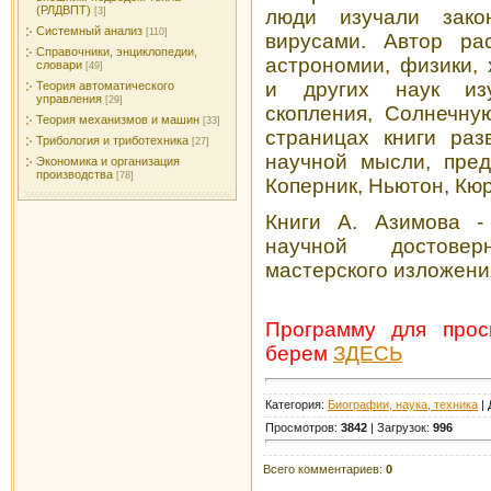
(РЛДВПТ)
люди изучали зак
[3]
Системный анализ
[110]
вирусами. Автор ра
Справочники, энциклопедии,
астрономии, физики, 
словари
[49]
и других наук изу
Теория автоматического
управления
[29]
скопления, Солнечну
Теория механизмов и машин
[33]
страницах книги раз
Трибология и триботехника
[27]
научной мысли, пред
Экономика и организация
производства
[78]
Коперник, Ньютон, Кю
Книги А. Азимова -
научной достовер
мастерского изложени
Программу для про
берем
ЗДЕСЬ
Категория:
Биографии, наука, техника
| 
Просмотров:
3842
| Загрузок:
996
Всего комментариев:
0