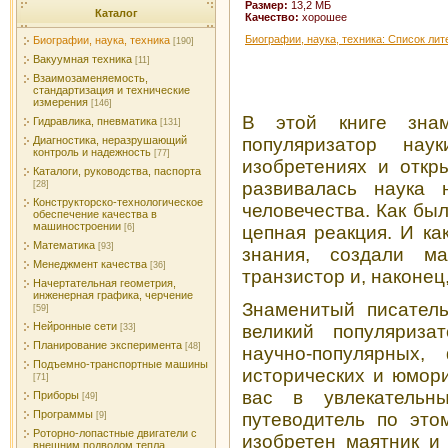
Размер:
13,2 МБ
Каталог
Качество:
хорошее
Биографии, наука, техника: Список ли
Биографии, наука, техника
[190]
Вакуумная техника
[11]
Взаимозаменяемость,
стандартизация и технические
измерения
[146]
В этой книге знам
Гидравлика, пневматика
[131]
Диагностика, неразрушающий
популяризатор нау
контроль и надежность
[77]
изобретениях и откр
Каталоги, руководства, паспорта
развивалась наука 
[28]
Конструкторско-технологическое
человечества. Как был
обеспечение качества в
машиностроении
[6]
цепная реакция. И ка
Математика
[93]
знания, создали ма
Менеджмент качества
[36]
транзистор и, наконец
Начертательная геометрия,
инженерная графика, черчение
Знаменитый писател
[59]
Нейронные сети
великий популяриза
[33]
Планирование эксперимента
[48]
научно-популярных, 
Подъемно-транспортные машины
исторических и юмор
[71]
вас в увлекательн
Приборы
[49]
Программы
путеводитель по это
[9]
Роторно-лопастные двигатели с
изобретен маятник и 
внешним подводом тепла