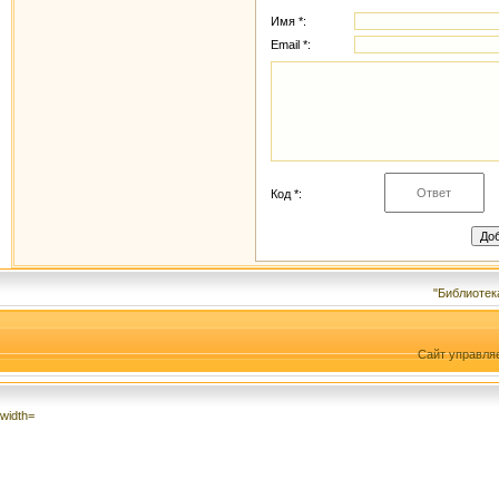
Имя *:
Email *:
Код *:
"Библиотек
Сайт управля
width=