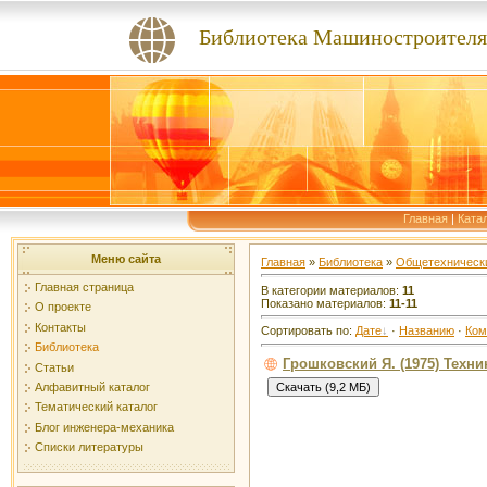
Библиотека Машиностроителя
Главная
|
Ката
Меню сайта
Главная
»
Библиотека
»
Общетехнически
Главная страница
В категории материалов:
11
Показано материалов:
11-11
О проекте
Контакты
Сортировать по:
Дате
·
Названию
·
Ком
Библиотека
Грошковский Я. (1975) Техн
Статьи
Алфавитный каталог
Тематический каталог
Блог инженера-механика
Списки литературы