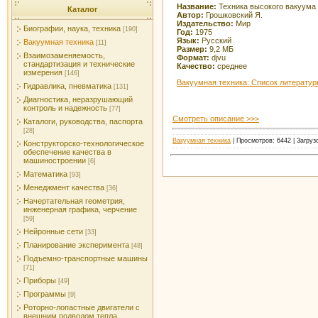
Название:
Техника высокого вакуума
Каталог
Автор:
Грошковский Я.
Издательство:
Мир
Биографии, наука, техника
[190]
Год:
1975
Язык:
Русский
Вакуумная техника
[11]
Размер:
9,2 МБ
Взаимозаменяемость,
Формат:
djvu
стандартизация и технические
Качество:
среднее
измерения
[146]
Вакуумная техника: Список литерату
Гидравлика, пневматика
[131]
Диагностика, неразрушающий
контроль и надежность
[77]
Смотреть описание >>>
Каталоги, руководства, паспорта
[28]
Вакуумная техника
| Просмотров: 6442 | Загруз
Конструкторско-технологическое
обеспечение качества в
машиностроении
[6]
Математика
[93]
Менеджмент качества
[36]
Начертательная геометрия,
инженерная графика, черчение
[59]
Нейронные сети
[33]
Планирование эксперимента
[48]
Подъемно-транспортные машины
[71]
Приборы
[49]
Программы
[9]
Роторно-лопастные двигатели с
внешним подводом тепла