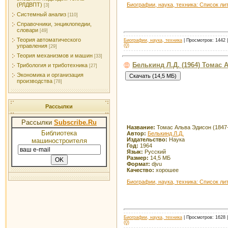
(РЛДВПТ)
Биографии, наука, техника: Список ли
[3]
Системный анализ
[110]
Справочники, энциклопедии,
словари
[49]
Теория автоматического
Биографии, наука, техника
| Просмотров: 1442 |
управления
(0)
[29]
Теория механизмов и машин
[33]
Белькинд Л.Д. (1964) Томас 
Трибология и триботехника
[27]
Экономика и организация
производства
[78]
Рассылки
Рассылки
Subscribe.Ru
Название:
Томас Альва Эдисон (1847
Библиотека
Автор:
Белькинд Л.Д.
Издательство:
Наука
машиностроителя
Год:
1964
Язык:
Русский
Размер:
14,5 МБ
Формат:
djvu
Качество:
хорошее
Биографии, наука, техника: Список ли
Биографии, наука, техника
| Просмотров: 1628 |
(0)