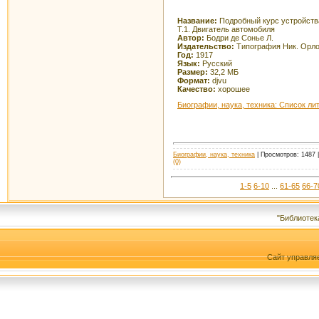
Название:
Подробный курс устройств
Т.1. Двигатель автомобиля
Автор:
Бодри де Сонье Л.
Издательство:
Типография Ник. Орло
Год:
1917
Язык:
Русский
Размер:
32,2 МБ
Формат:
djvu
Качество:
хорошее
Биографии, наука, техника: Список ли
Биографии, наука, техника
| Просмотров: 1487 |
(0)
1-5
6-10
...
61-65
66-7
"Библиотек
Сайт управля