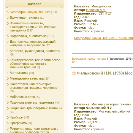
Каталог
Название:
Методология
Автор:
Новиков А.М.
Биографии, наука, техника
[190]
Издательство:
СИНТЕГ
Год:
2007
Вакуумная техника
[11]
Язык:
Русский
Взаимозаменяемость,
Размер:
3,2 МБ
стандартизация и технические
Формат:
djvu
измерения
[146]
Качество:
хорошее
Гидравлика, пневматика
[131]
Биографии, наука, техника: Список ли
Диагностика, неразрушающий
контроль и надежность
[77]
Каталоги, руководства, паспорта
[28]
Биографии, наука, техника
| Просмотров: 1575 |
Конструкторско-технологическое
(0)
обеспечение качества в
машиностроении
[6]
Фальковский Н.И. (1950) Мос
Математика
[93]
Менеджмент качества
[36]
Начертательная геометрия,
инженерная графика, черчение
[59]
Нейронные сети
[33]
Планирование эксперимента
[48]
Название:
Москва в истории техники
Автор:
Фальковский Н.И.
Подъемно-транспортные машины
Издательство:
Московский рабочий
[71]
Год:
1950
Приборы
[49]
Язык:
Русский
Размер:
23,3 МБ
Программы
[9]
Формат:
djvu
Роторно-лопастные двигатели с
Качество:
хорошее
внешним подводом тепла