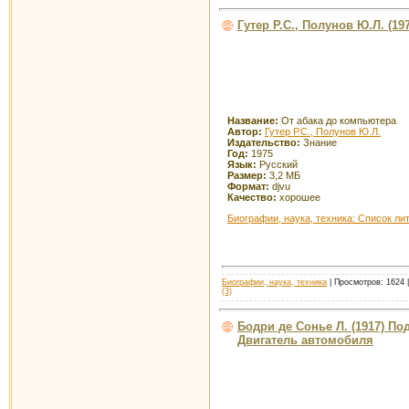
Гутер Р.С., Полунов Ю.Л. (1
Название:
От абака до компьютера
Автор:
Гутер Р.С., Полунов Ю.Л.
Издательство:
Знание
Год:
1975
Язык:
Русский
Размер:
3,2 МБ
Формат:
djvu
Качество:
хорошее
Биографии, наука, техника: Список ли
Биографии, наука, техника
| Просмотров: 1624 |
(3)
Бодри де Сонье Л. (1917) По
Двигатель автомобиля