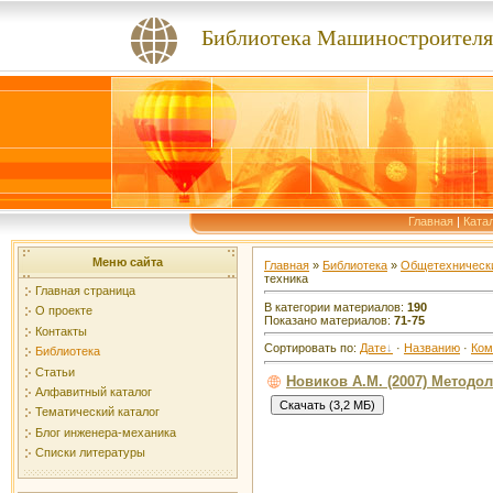
Библиотека Машиностроителя
Главная
|
Ката
Меню сайта
Главная
»
Библиотека
»
Общетехнически
техника
Главная страница
В категории материалов:
190
О проекте
Показано материалов:
71-75
Контакты
Сортировать по:
Дате
·
Названию
·
Ком
Библиотека
Статьи
Новиков А.М. (2007) Методо
Алфавитный каталог
Тематический каталог
Блог инженера-механика
Списки литературы