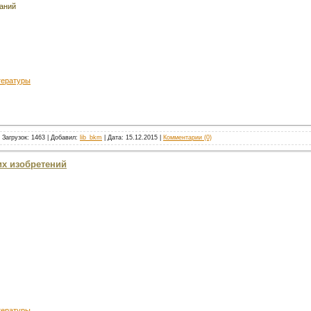
аний
тературы
 Загрузок: 1463 | Добавил:
lib_bkm
| Дата:
15.12.2015
|
Комментарии (0)
их изобретений
тературы