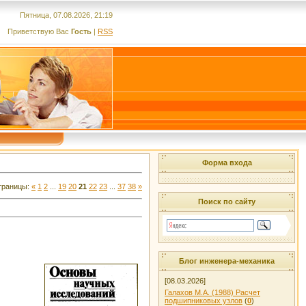
Пятница, 07.08.2026, 21:19
Приветствую Вас
Гость
|
RSS
Форма входа
траницы:
«
1
2
...
19
20
21
22
23
...
37
38
»
Поиск по сайту
Блог инженера-механика
[08.03.2026]
Галахов М.А. (1988) Расчет
подшипниковых узлов
(
0
)