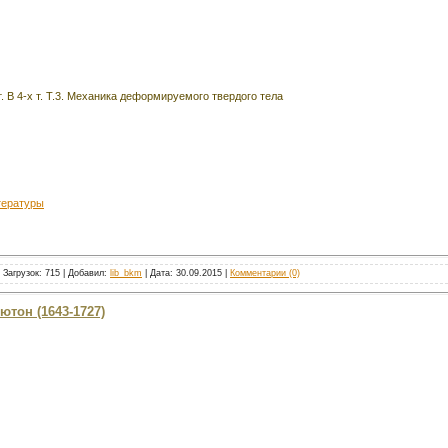
 В 4-х т. Т.3. Механика деформируемого твердого тела
тературы
 Загрузок: 715 | Добавил:
lib_bkm
| Дата:
30.09.2015
|
Комментарии (0)
ютон (1643-1727)