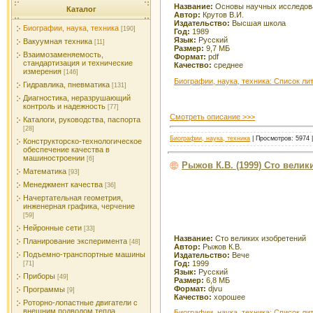
Название:
Основы научных исследов
Каталог
Автор:
Крутов В.И.
Издательство:
Высшая школа
Биографии, наука, техника
[190]
Год:
1989
Язык:
Русский
Вакуумная техника
[11]
Размер:
9,7 МБ
Взаимозаменяемость,
Формат:
pdf
стандартизация и технические
Качество:
среднее
измерения
[146]
Биографии, наука, техника: Список ли
Гидравлика, пневматика
[131]
Диагностика, неразрушающий
контроль и надежность
[77]
Смотреть описание >>>
Каталоги, руководства, паспорта
[28]
Биографии, наука, техника
| Просмотров: 5974 |
Конструкторско-технологическое
обеспечение качества в
машиностроении
[6]
Рыжов К.В. (1999) Сто велик
Математика
[93]
Менеджмент качества
[36]
Начертательная геометрия,
инженерная графика, черчение
[59]
Нейронные сети
[33]
Название:
Сто великих изобретений
Планирование эксперимента
[48]
Автор:
Рыжов К.В.
Подъемно-транспортные машины
Издательство:
Вече
Год:
1999
[71]
Язык:
Русский
Приборы
[49]
Размер:
6,8 МБ
Формат:
djvu
Программы
[9]
Качество:
хорошее
Роторно-лопастные двигатели с
внешним подводом тепла
Биографии, наука, техника: Список ли