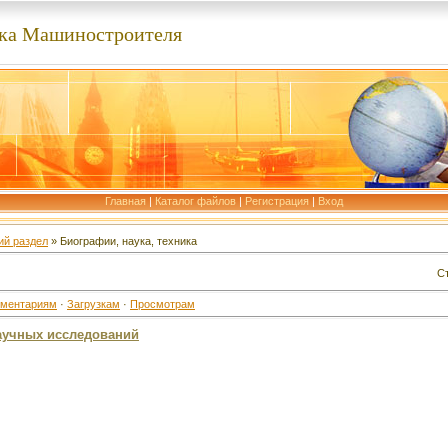
ка Машиностроителя
Главная
|
Каталог файлов
|
Регистрация
|
Вход
й раздел
» Биографии, наука, техника
С
ментариям
·
Загрузкам
·
Просмотрам
научных исследований