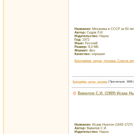
Название:
Механика в СССР за 50 лет.
Автор:
Седов Л.И.
Издательство:
Наука
Год:
1972
Язык:
Русский
Размер:
8,0 МБ
Формат:
djvu
Качество:
хорошее
Биографии, наука, техника: Список ли
Биографии, наука, техника
| Просмотров: 3698 |
Вавилов С.И. (1989) Исаак Нь
Название:
Исаак Ньютон (1643-1727)
Автор:
Вавилов С.И.
Издательство:
Наука