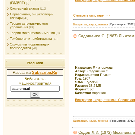
(РЛДВПТ)
[3]
Системный анализ
[110]
Справочники, энциклопедии,
Смотреть описание >>>
словари
[49]
Теория автоматического
Биографии, наука, техника
| Просмотров: 3032 |
управления
[29]
Теория механизмов и машин
[33]
Садошенко С. (1987) Я - ато
Трибология и триботехника
[27]
Экономика и организация
производства
[78]
Рассылки
Название:
Я - атоммаш
Автор:
Садошенко С.
Рассылки
Subscribe.Ru
Издательство:
Плакат
Библиотека
Год:
1987
Язык:
Русский
машиностроителя
Размер:
38,2 МБ
Формат:
pdf
Качество:
хорошее
Биографии, наука, техника: Список ли
Биографии, наука, техника
| Просмотров: 2762 |
Седов Л.И. (1972) Механика в