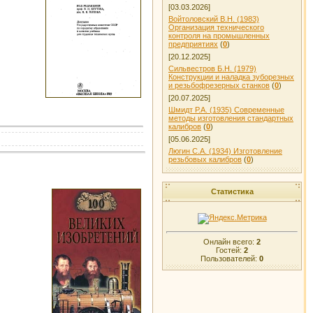
[03.03.2026]
Войтоловский В.Н. (1983)
Организация технического
контроля на промышленных
предприятиях
(
0
)
[20.12.2025]
Сильвестров Б.Н. (1979)
Конструкции и наладка зуборезных
и резьбофрезерных станков
(
0
)
[20.07.2025]
Шмидт Р.А. (1935) Современные
методы изготовления стандартных
калибров
(
0
)
[05.06.2025]
Люгин С.А. (1934) Изготовление
резьбовых калибров
(
0
)
Статистика
Онлайн всего:
2
Гостей:
2
Пользователей:
0