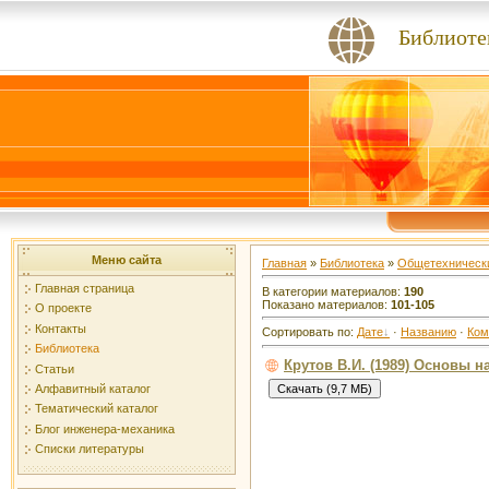
Библиоте
Меню сайта
Главная
»
Библиотека
»
Общетехнически
Главная страница
В категории материалов:
190
Показано материалов:
101-105
О проекте
Контакты
Сортировать по:
Дате
·
Названию
·
Ком
Библиотека
Крутов В.И. (1989) Основы 
Статьи
Алфавитный каталог
Тематический каталог
Блог инженера-механика
Списки литературы