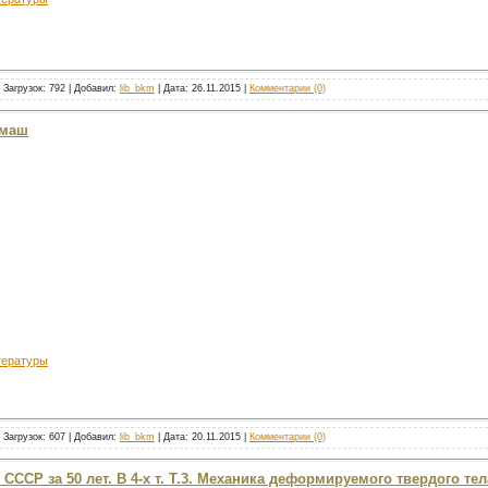
 Загрузок: 792 | Добавил:
lib_bkm
| Дата:
26.11.2015
|
Комментарии (0)
ммаш
тературы
 Загрузок: 607 | Добавил:
lib_bkm
| Дата:
20.11.2015
|
Комментарии (0)
 СССР за 50 лет. В 4-х т. Т.3. Механика деформируемого твердого тел