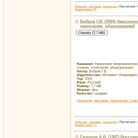
Покрытия, наплавка, напыление
| Просмотров: 6
Комментарии (0)
Бобров Г.В. (2004) Нанесени
технология, оборудование)
Название:
Нанесение неорганических
(теория, технология, оборудование)
Автор:
Бобров Г.В.
Издательство:
Интермет Инжиниринг
Год:
2004
Язык:
Русский
Размер:
7,7 МБ
Формат:
djvu
Качество:
среднее
Покрытия, наплавка, напыление: Спис
Покрытия, наплавка, напыление
| Просмотров: 3
Комментарии (1)
Сидоров А.И. (1987) Восста