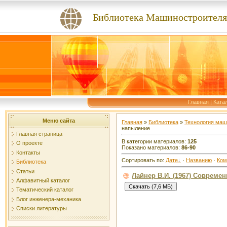
Библиотека Машиностроителя
Главная
|
Ката
Меню сайта
Главная
»
Библиотека
»
Технология маш
напыление
Главная страница
В категории материалов:
125
О проекте
Показано материалов:
86-90
Контакты
Сортировать по:
Дате
·
Названию
·
Ком
Библиотека
Статьи
Лайнер В.И. (1967) Совреме
Алфавитный каталог
Тематический каталог
Блог инженера-механика
Списки литературы