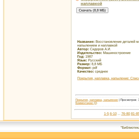
наплавкой
Название:
Восстановление деталей 
напылением и наплавкой
Автор:
Сидоров А.И.
Издательство:
Машиностроение
Год:
1987
Язык:
Русский
Размер:
8,8 МБ
Формат:
pdf
Качество:
среднее
Покрытия, наплавка, напыление: Спис
Покрытия, наплавка, напыление
| Просмотров: 3
Комментарии (0)
1-5
6-10
...
76-80
81-8
"Библиотек