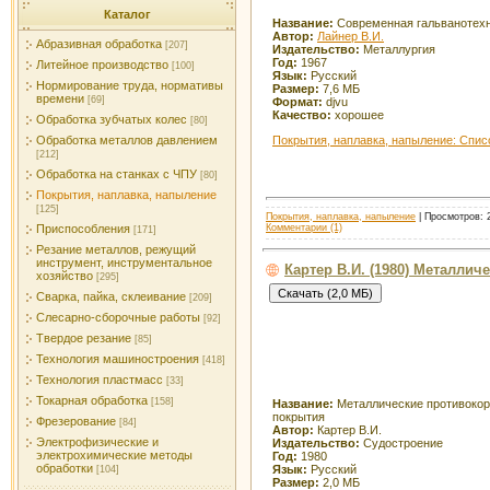
Каталог
Название:
Современная гальванотех
Автор:
Лайнер В.И.
Абразивная обработка
[207]
Издательство:
Металлургия
Год:
1967
Литейное производство
[100]
Язык:
Русский
Нормирование труда, нормативы
Размер:
7,6 МБ
времени
[69]
Формат:
djvu
Качество:
хорошее
Обработка зубчатых колес
[80]
Покрытия, наплавка, напыление: Спис
Обработка металлов давлением
[212]
Обработка на станках с ЧПУ
[80]
Покрытия, наплавка, напыление
[125]
Покрытия, наплавка, напыление
| Просмотров: 2
Комментарии (1)
Приспособления
[171]
Резание металлов, режущий
инструмент, инструментальное
Картер В.И. (1980) Металли
хозяйство
[295]
Сварка, пайка, склеивание
[209]
Слесарно-сборочные работы
[92]
Твердое резание
[85]
Технология машиностроения
[418]
Технология пластмасс
[33]
Токарная обработка
[158]
Название:
Металлические противоко
покрытия
Фрезерование
[84]
Автор:
Картер В.И.
Электрофизические и
Издательство:
Судостроение
электрохимические методы
Год:
1980
обработки
Язык:
Русский
[104]
Размер:
2,0 МБ