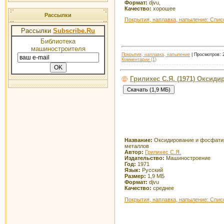
Формат:
djvu,
Качество:
хорошее
Рассылки
Покрытия, наплавка, напыление: Спис
Рассылки
Subscribe.Ru
Библиотека
машиностроителя
Покрытия, наплавка, напыление
| Просмотров: 2
Комментарии (1)
Грилихес С.Я. (1971) Оксид
Название:
Оксидирование и фосфати
металлов
Автор:
Грилихес С.Я.
Издательство:
Машиностроение
Год:
1971
Язык:
Русский
Размер:
1,9 МБ
Формат:
djvu
Качество:
среднее
Покрытия, наплавка, напыление: Спис