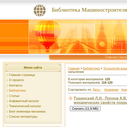
Библиотека Машиностроителя
Главная
|
Ката
Меню сайта
Главная
»
Библиотека
»
Технология маш
напыление
Главная страница
В категории материалов:
125
О проекте
Показано материалов:
116-120
Контакты
Сортировать по:
Дате
·
Названию
·
Ком
Библиотека
Статьи
Тушинский Л.И., Плохов А.В.
Алфавитный каталог
механических свойств покр
Тематический каталог
Блог инженера-механика
Списки литературы