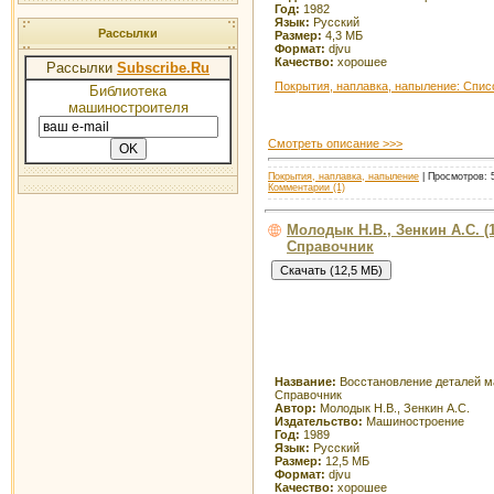
Год:
1982
Язык:
Русский
Рассылки
Размер:
4,3 МБ
Формат:
djvu
Качество:
хорошее
Рассылки
Subscribe.Ru
Покрытия, наплавка, напыление: Спис
Библиотека
машиностроителя
Смотреть описание >>>
Покрытия, наплавка, напыление
| Просмотров: 5
Комментарии (1)
Молодык Н.В., Зенкин А.С. 
Справочник
Название:
Восстановление деталей м
Справочник
Автор:
Молодык Н.В., Зенкин А.С.
Издательство:
Машиностроение
Год:
1989
Язык:
Русский
Размер:
12,5 МБ
Формат:
djvu
Качество:
хорошее