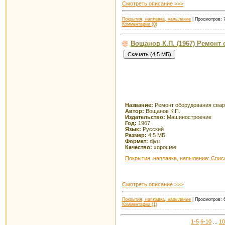
Смотреть описание >>>
Покрытия, наплавка, напыление
| Просмотров: 7
Комментарии (0)
Вощанов К.П. (1967) Ремонт
Название:
Ремонт оборудования свар
Автор:
Вощанов К.П.
Издательство:
Машиностроение
Год:
1967
Язык:
Русский
Размер:
4,5 МБ
Формат:
djvu
Качество:
хорошее
Покрытия, наплавка, напыление: Спис
Смотреть описание >>>
Покрытия, наплавка, напыление
| Просмотров: 6
Комментарии (1)
1-5
6-10
...
10