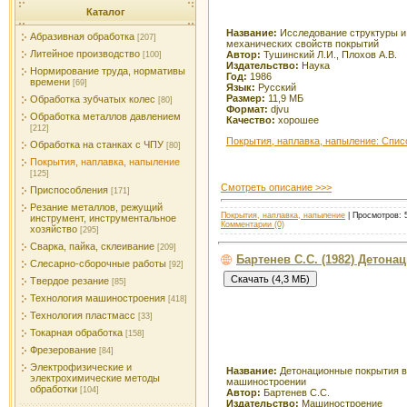
Каталог
Название:
Исследование структуры и
Абразивная обработка
[207]
механических свойств покрытий
Литейное производство
Автор:
Тушинский Л.И., Плохов А.В.
[100]
Издательство:
Наука
Нормирование труда, нормативы
Год:
1986
времени
[69]
Язык:
Русский
Размер:
11,9 МБ
Обработка зубчатых колес
[80]
Формат:
djvu
Обработка металлов давлением
Качество:
хорошее
[212]
Покрытия, наплавка, напыление: Спис
Обработка на станках с ЧПУ
[80]
Покрытия, наплавка, напыление
[125]
Смотреть описание >>>
Приспособления
[171]
Резание металлов, режущий
Покрытия, наплавка, напыление
| Просмотров: 5
инструмент, инструментальное
Комментарии (0)
хозяйство
[295]
Сварка, пайка, склеивание
[209]
Бартенев С.С. (1982) Детон
Слесарно-сборочные работы
[92]
Твердое резание
[85]
Технология машиностроения
[418]
Технология пластмасс
[33]
Токарная обработка
[158]
Фрезерование
[84]
Электрофизические и
Название:
Детонационные покрытия в
электрохимические методы
машиностроении
обработки
[104]
Автор:
Бартенев С.С.
Издательство:
Машиностроение