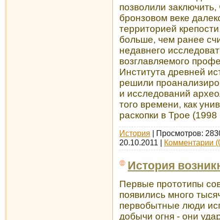
позволили заключить,
бронзовом веке далек
территорией крепости.
больше, чем ранее счи
недавнего исследовате
возглавляемого проф
Института древней ис
решили проанализиров
и исследований архео
того времени, как уни
раскопки в Трое (1998 
История
| Просмотров: 283
20.10.2011
|
Комментарии (
История возник
Первые прототипы со
появились много тысяч
первобытные люди исп
добычи огня - они уда