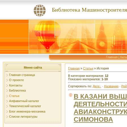
Библиотека Машиностроителя
Главная
|
Ката
Меню сайта
Главная
»
Статьи
» История
Главная страница
В категории материалов
:
12
Показано материалов
:
1-10
О проекте
Контакты
Сортировать по
:
Дате
·
Названию
·
Рей
Библиотека
В КАЗАНИ ВЫШ
Статьи
Алфавитный каталог
ДЕЯТЕЛЬНОСТИ
Тематический каталог
АВИАКОНСТРУК
Блог инженера-механика
Списки литературы
СИМОНОВА