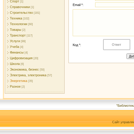
Спорт
[1]
Email *:
Справочники
[1]
Строительство
[181]
Техника
[102]
Технологии
[60]
Товары
[2]
Транспорт
[117]
Услуги
[99]
Код *:
Учеба
[4]
Финансы
[4]
Цифровизация
[20]
Школа
[6]
Экономика, бизнес
[50]
Электрика, электроника
[57]
Энергетика
[35]
Разное
[2]
"Библиотек
Сайт управля