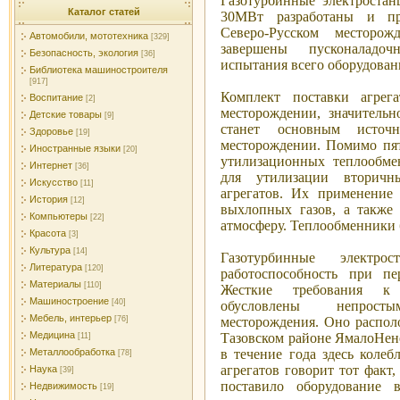
Газотурбинные электроста
Каталог статей
30МВт разработаны и пр
Северо-Русском месторож
Автомобили, мототехника
[329]
завершены пусконаладо
Безопасность, экология
[36]
испытания всего оборудован
Библиотека машиностроителя
[917]
Комплект поставки агрег
Воспитание
[2]
месторождении, значительн
Детские товары
[9]
станет основным источ
Здоровье
[19]
месторождении. Помимо пят
Иностранные языки
[20]
утилизационных теплообме
Интернет
[36]
для утилизации вторичн
Искусство
[11]
агрегатов. Их применение
История
[12]
выхлопных газов, а также
Компьютеры
[22]
атмосферу. Теплообменники б
Красота
[3]
Культура
[14]
Газотурбинные электро
Литература
[120]
работоспособность при пе
Материалы
[110]
Жесткие требования к 
Машиностроение
[40]
обусловлены непрост
Мебель, интерьер
месторождения. Оно распол
[76]
Медицина
Тазовском районе Ямало­Нен
[11]
в течение года здесь колеб
Металлообработка
[78]
агрегатов говорит тот факт
Наука
[39]
поставило оборудование 
Недвижимость
[19]