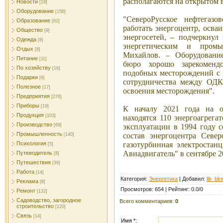
располагаются на открытом 
Новости
[19]
Оборудование
[156]
"Северо­Русское нефтегаз
Образование
[62]
работать энергоцентр, осва
Общество
[9]
энергосетей, – подчеркнул 
Одежда
[8]
энергетическим и пром
Отдых
[8]
Михайлов. – Оборудование
Питание
[11]
бюро хорошо зарекомендо
По хозяйству
[16]
подобных месторождений с 
Подарки
[6]
сотрудничества между ОД
Полезное
[17]
освоения месторождения".
Предприятия
[276]
Приборы
[19]
К началу 2021 года на о
Продукция
[103]
находятся 110 энергоагрега
Производство
эксплуатации в 1994 году с
[69]
Промышленность
состав энергоцентра Север
[140]
газотурбинная электростан
Психология
[5]
Авиадвигатель" в сентябре 2
Путеводитель
[8]
Путешествия
[39]
Работа
[14]
Категория
:
Энергетика
|
Добавил
:
lib_bk
Реклама
[8]
Просмотров
:
654
|
Рейтинг
:
0.0
/
0
Ремонт
[132]
Садоводство, загородное
Всего комментариев
:
0
строительство
[120]
Связь
[14]
Имя *: