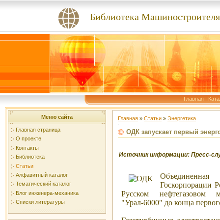
Библиотека Машиностроителя
Главная
|
Ката
Меню сайта
Главная
»
Статьи
»
Энергетика
Главная страница
ОДК запускает первый энерг
О проекте
Контакты
Источник информации: Пресс-сл
Библиотека
Статьи
Алфавитный каталог
Объединенная 
Госкорпорации Р
Тематический каталог
Русском нефтегазовом м
Блог инженера-механика
"Урал-6000" до конца первог
Списки литературы