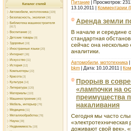
Питание
| Просмотров: 231
Каталог статей
13.10.2011
|
Комментарии (
Автомобили, мототехника
[329]
Безопасность, экология
[36]
Аренда земли п
Библиотека машиностроителя
[917]
В начале и середине 
Воспитание
[2]
стандартная обстанов
Детские товары
[9]
Здоровье
сейчас она несколько 
[19]
Иностранные языки
[20]
аналитики.
Интернет
[36]
Искусство
[11]
Автомобили, мототехника
|
История
[12]
bkm
| Дата:
10.10.2011
|
Ком
Компьютеры
[22]
Красота
[3]
Прорыв в совре
Культура
[14]
«лампочки на о
Литература
[120]
Материалы
[110]
преимущества 
Машиностроение
[40]
накаливания
Мебель, интерьер
[76]
Медицина
[11]
Сегодня мы часто слы
Металлообработка
[78]
Наука
«электротехническая 
[38]
Недвижимость
[19]
доживают свой век», «