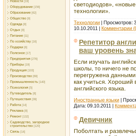
Новости
[19]
светодиодов», «новы
Оборудование
[156]
технологии».
Образование
[62]
Общество
[9]
Технологии
| Просмотров: 
Одежда
[8]
10.10.2011
|
Комментарии (
Отдых
[8]
Питание
[11]
Репетитор англ
По хозяйству
[16]
Подарки
[6]
ваш уровень зн
Полезное
[17]
Предприятия
[276]
Если изучать английс
Приборы
[19]
школы, то ничего не 
Продукция
[103]
перегружена данными, 
Производство
[69]
как учиться. Хороший 
Промышленность
[140]
английского языка.
Психология
[5]
Путеводитель
[8]
Иностранные языки
| Прос
Путешествия
[39]
Дата:
09.10.2011
|
Коммента
Работа
[14]
Реклама
[8]
Ремонт
[132]
Девичник
Садоводство, загородное
строительство
[120]
Поболтать и развлечь
Связь
[14]