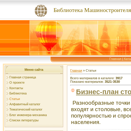
Библиотека Машиностроителя
Главная
|
Ката
Меню сайта
Главная
»
Статьи
Главная страница
Всего материалов в каталоге
:
3917
Показано материалов
:
3521-3530
О проекте
Контакты
Бизнес-план ст
Библиотека
Статьи
Разнообразные точки 
Алфавитный каталог
входят и столовые, в
Тематический каталог
популярностью и спро
Блог инженера-механика
Списки литературы
населения.