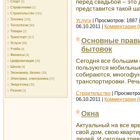
перед свадьбой – это 
Спорт
[1]
представится такой ш
Справочники
[1]
Строительство
[181]
Техника
Услуги
| Просмотров: 1887 
[102]
Технологии
06.10.2011
|
Комментарии (
[60]
Товары
[2]
Транспорт
[117]
Основные прави
Услуги
[99]
бытовок
Учеба
[4]
Финансы
[4]
Сегодня все большим 
Цифровизация
[20]
пользуются мобильные
Школа
[6]
Экономика, бизнес
собираются, многофун
[50]
Электрика, электроника
[57]
транспортировки. Речь
Энергетика
[35]
Разное
[2]
Строительство
| Просмотро
06.10.2011
|
Комментарии (
Окна
Актуальный на все вре
свой дом, свою кварти
людей. И сегодня трев