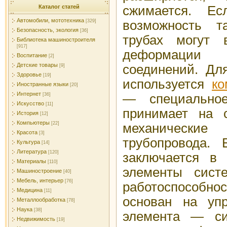
Каталог статей
сжимается. Ес
Автомобили, мототехника
[329]
возможность т
Безопасность, экология
[36]
трубах могут в
Библиотека машиностроителя
[917]
деформаци
Воспитание
[2]
Детские товары
соединений. Дл
[9]
Здоровье
[19]
используется
ко
Иностранные языки
[20]
Интернет
[36]
— специальное
Искусство
[11]
принимает на 
История
[12]
Компьютеры
[22]
механичес
Красота
[3]
трубопровода. 
Культура
[14]
Литература
[120]
заключается в 
Материалы
[110]
элементы сист
Машиностроение
[40]
Мебель, интерьер
[76]
работоспособн
Медицина
[11]
основан на упр
Металлообработка
[78]
Наука
[38]
элемента — си
Недвижимость
[19]