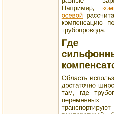
разные вари
Например,
ком
осевой
рассчита
компенсацию п
трубопровода.
Где пр
сильфонн
компенсат
Область использ
достаточно шир
там, где трубо
переменных 
транспортиру