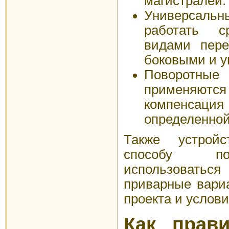
магистралей.
Универсаль
работать с
видами пер
боковыми и у
Поворотн
применяютс
компенса
определенной
Также устрой
способу по
использоват
приварные вари
проекта и услов
Как прав