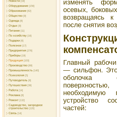
изменять фор
Новости
[19]
Оборудование
[156]
осевых, боковых
Образование
[62]
возвращаясь к
Общество
[9]
Одежда
[8]
после снятия во
Отдых
[8]
Питание
[11]
Конструкц
По хозяйству
[16]
Подарки
[6]
компенсат
Полезное
[17]
Предприятия
[276]
Приборы
[19]
Главный рабочи
Продукция
[103]
Производство
[69]
— сильфон. Это
Промышленность
[140]
Психология
оболочка 
[5]
Путеводитель
[8]
поверхностью, 
Путешествия
[39]
Работа
необходимую 
[14]
Реклама
[8]
устройство со
Ремонт
[132]
Садоводство, загородное
частей:
строительство
[120]
Связь
[14]