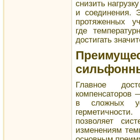
снизить нагрузк
и соединения. 
протяженных уч
где температур
достигать значи
Преимуще
сильфонны
Главное дост
компенсаторов 
в сложных ус
герметичност
позволяет сист
изменениям тем
основным преим