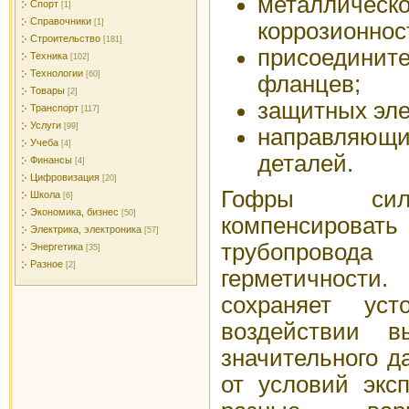
металличе
Спорт
[1]
Справочники
[1]
коррозионнос
Строительство
[181]
присоединит
Техника
[102]
Технологии
[60]
фланцев;
Товары
[2]
защитных эле
Транспорт
[117]
Услуги
[99]
направляющ
Учеба
[4]
деталей.
Финансы
[4]
Цифровизация
[20]
Гофры сил
Школа
[6]
Экономика, бизнес
[50]
компенсиро
Электрика, электроника
[57]
трубопрово
Энергетика
[35]
Разное
[2]
герметичности.
сохраняет ус
воздействии в
значительного д
от условий экс