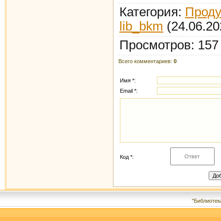
Категория
:
Проду
lib_bkm
(24.06.2
Просмотров
:
157
Всего комментариев
:
0
Имя *:
Email *:
Код *:
"Библиотек