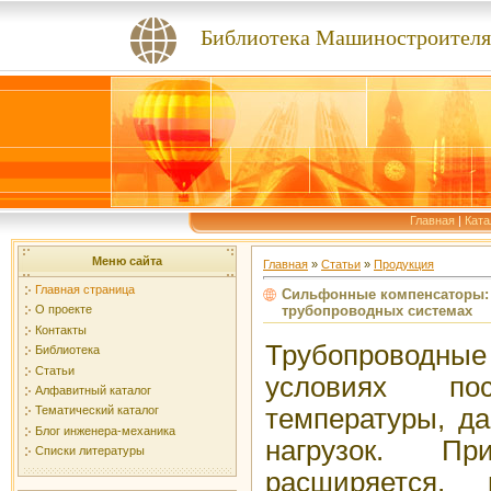
Библиотека Машиностроителя
Главная
|
Ката
Меню сайта
Главная
»
Статьи
»
Продукция
Главная страница
Сильфонные компенсаторы: 
трубопроводных системах
О проекте
Контакты
Трубопроводны
Библиотека
Статьи
условиях пос
Алфавитный каталог
температуры, д
Тематический каталог
Блог инженера-механика
нагрузок. П
Списки литературы
расширяется,